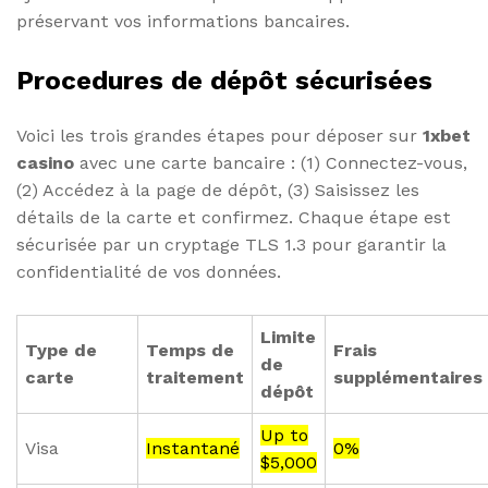
préservant vos informations bancaires.
Procedures de dépôt sécurisées
Voici les trois grandes étapes pour déposer sur
1xbet
casino
avec une carte bancaire : (1) Connectez-vous,
(2) Accédez à la page de dépôt, (3) Saisissez les
détails de la carte et confirmez. Chaque étape est
sécurisée par un cryptage TLS 1.3 pour garantir la
confidentialité de vos données.
Limite
Type de
Temps de
Frais
de
carte
traitement
supplémentaires
dépôt
Up to
Visa
Instantané
0%
$5,000