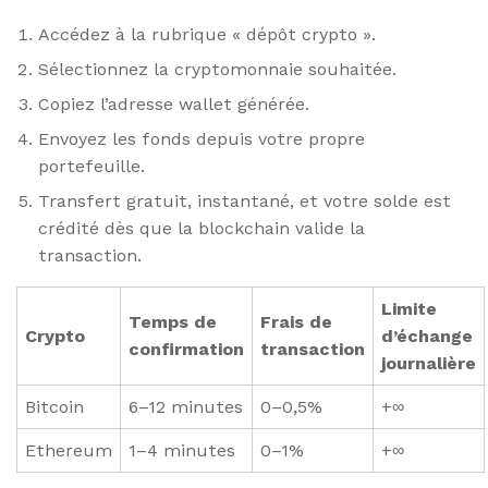
Accédez à la rubrique « dépôt crypto ».
Sélectionnez la cryptomonnaie souhaitée.
Copiez l’adresse wallet générée.
Envoyez les fonds depuis votre propre
portefeuille.
Transfert gratuit, instantané, et votre solde est
crédité dès que la blockchain valide la
transaction.
Limite
Temps de
Frais de
Crypto
d’échange
confirmation
transaction
journalière
Bitcoin
6–12 minutes
0–0,5%
+∞
Ethereum
1–4 minutes
0–1%
+∞