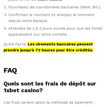
Fournissez les coordonnées bancaires (IBAN, BIC).
Confirmez le montant et envoyez le virement
depuis votre banque.
Attendez de 2 à 3 jours ouvrés pour que les fonds
apparaissent sur votre compte.
Quick Facts:
Les virements bancaires peuvent
prendre jusqu’à 72 heures pour être crédités.
FAQ
Quels sont les frais de dépôt sur
1xbet casino?
Les frais varient selon la méthode de paiement :