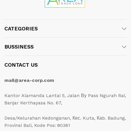
CATEGORIES
BUSSINESS
CONTACT US
mail@area-corp.com
Kantor Alamanda Lantai 5, Jalan Ву Pass Ngurah Rai,
Banjar Kerthayasa No. 67,
Desa/Kelurahan Kedonganan, Кес. Kuta, Каb. Badung,
Provinsi Bali, Kode Pos: 80361