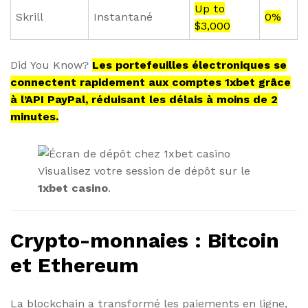
Up to
Skrill
Instantané
0%
$3,000
Did You Know?
Les portefeuilles électroniques se
connectent rapidement aux comptes 1xbet grâce
à l’API PayPal, réduisant les délais à moins de 2
minutes.
Visualisez votre session de dépôt sur le
1xbet casino
.
Crypto-monnaies : Bitcoin
et Ethereum
La blockchain a transformé les paiements en ligne,