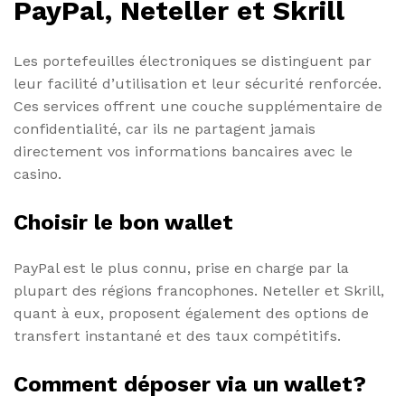
PayPal, Neteller et Skrill
Les portefeuilles électroniques se distinguent par
leur facilité d’utilisation et leur sécurité renforcée.
Ces services offrent une couche supplémentaire de
confidentialité, car ils ne partagent jamais
directement vos informations bancaires avec le
casino.
Choisir le bon wallet
PayPal est le plus connu, prise en charge par la
plupart des régions francophones. Neteller et Skrill,
quant à eux, proposent également des options de
transfert instantané et des taux compétitifs.
Comment déposer via un wallet?