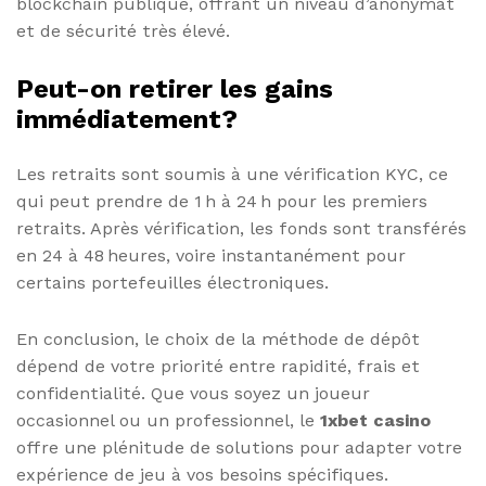
blockchain publique, offrant un niveau d’anonymat
et de sécurité très élevé.
Peut-on retirer les gains
immédiatement?
Les retraits sont soumis à une vérification KYC, ce
qui peut prendre de 1 h à 24 h pour les premiers
retraits. Après vérification, les fonds sont transférés
en 24 à 48 heures, voire instantanément pour
certains portefeuilles électroniques.
En conclusion, le choix de la méthode de dépôt
dépend de votre priorité entre rapidité, frais et
confidentialité. Que vous soyez un joueur
occasionnel ou un professionnel, le
1xbet casino
offre une plénitude de solutions pour adapter votre
expérience de jeu à vos besoins spécifiques.