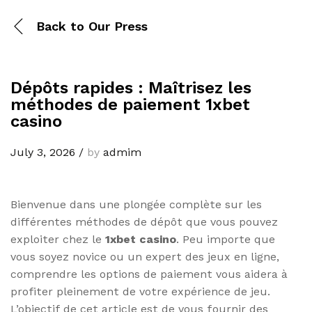
Back to
Our Press
Dépôts rapides : Maîtrisez les
méthodes de paiement 1xbet
casino
July 3, 2026
/
by
admim
Bienvenue dans une plongée complète sur les
différentes méthodes de dépôt que vous pouvez
exploiter chez le
1xbet casino
. Peu importe que
vous soyez novice ou un expert des jeux en ligne,
comprendre les options de paiement vous aidera à
profiter pleinement de votre expérience de jeu.
L’objectif de cet article est de vous fournir des