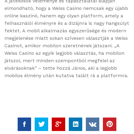
A játékosok véleménye és tapasztalatai alapján
elmondható, hogy a Weiss Casino nemcsak egy újabb
online kaszinó, hanem egy olyan platform, amely a
felhasználói élményre és a dizájnra is nagy hangsúlyt
fektet. A mobil alkalmazás egyszerűsége és modern
megjelenése miatt sokan szívesen választják a Weiss
Casinot, amikor mobilon szeretnének játszani. „A
Weiss Casino az egyik legjobb választás, ha mobilon
játszol, mert minden szempontból megfelel az
elvárásoknak” – tette hozzá János, aki a legjobb
mobilos élmény után kutatva talált rá a platformra.