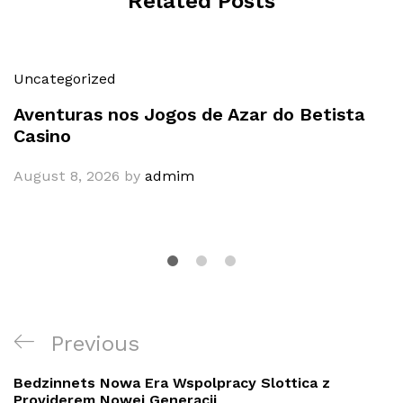
Related Posts
Uncategorized
Aventuras nos Jogos de Azar do Betista
Casino
August 8, 2026
by
admim
Post
Previous
Previous
navigation
Post
Bedzinnets Nowa Era Wspolpracy Slottica z
Providerem Nowej Generacji