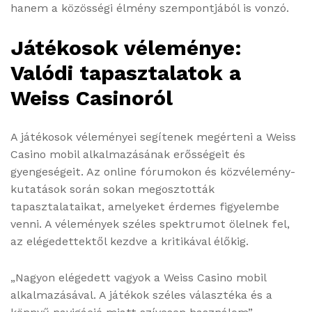
hanem a közösségi élmény szempontjából is vonzó.
Játékosok véleménye:
Valódi tapasztalatok a
Weiss Casinoról
A játékosok véleményei segítenek megérteni a Weiss
Casino mobil alkalmazásának erősségeit és
gyengeségeit. Az online fórumokon és közvélemény-
kutatások során sokan megosztották
tapasztalataikat, amelyeket érdemes figyelembe
venni. A vélemények széles spektrumot ölelnek fel,
az elégedettektől kezdve a kritikával élőkig.
„Nagyon elégedett vagyok a Weiss Casino mobil
alkalmazásával. A játékok széles választéka és a