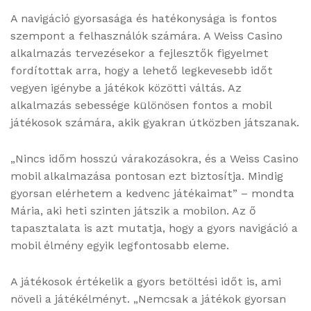
A navigáció gyorsasága és hatékonysága is fontos
szempont a felhasználók számára. A Weiss Casino
alkalmazás tervezésekor a fejlesztők figyelmet
fordítottak arra, hogy a lehető legkevesebb időt
vegyen igénybe a játékok közötti váltás. Az
alkalmazás sebessége különösen fontos a mobil
játékosok számára, akik gyakran útközben játszanak.
„Nincs időm hosszú várakozásokra, és a Weiss Casino
mobil alkalmazása pontosan ezt biztosítja. Mindig
gyorsan elérhetem a kedvenc játékaimat” – mondta
Mária, aki heti szinten játszik a mobilon. Az ő
tapasztalata is azt mutatja, hogy a gyors navigáció a
mobil élmény egyik legfontosabb eleme.
A játékosok értékelik a gyors betöltési időt is, ami
növeli a játékélményt. „Nemcsak a játékok gyorsan