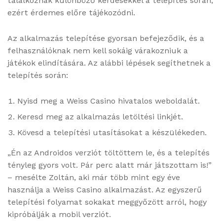
találkoznak különböző kérdésekkel a telepítés során,
ezért érdemes előre tájékozódni.
Az alkalmazás telepítése gyorsan befejeződik, és a
felhasználóknak nem kell sokáig várakozniuk a
játékok elindítására. Az alábbi lépések segíthetnek a
telepítés során:
Nyisd meg a Weiss Casino hivatalos weboldalát.
Keresd meg az alkalmazás letöltési linkjét.
Kövesd a telepítési utasításokat a készülékeden.
„Én az Androidos verziót töltöttem le, és a telepítés
tényleg gyors volt. Pár perc alatt már játszottam is!”
– mesélte Zoltán, aki már több mint egy éve
használja a Weiss Casino alkalmazást. Az egyszerű
telepítési folyamat sokakat meggyőzött arról, hogy
kipróbálják a mobil verziót.