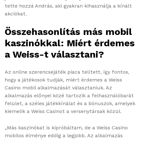
tette hozzá András, aki gyakran kihasználja a kínált
akciókat.
Összehasonlítás más mobil
kaszinókkal: Miért érdemes
a Weiss-t választani?
Az online szerencsejáték piaca telített, így fontos,
hogy a játékosok tudják, miért érdemes a Weiss
Casino mobil alkalmazását választaniuk. Az
alkalmazás előnyei közé tartozik a felhasználóbarát
felület, a széles játékkínálat és a bónuszok, amelyek
kiemelik a Weiss Casinot a versenytársak közül.
„Más kaszinókat is kipróbáltam, de a Weiss Casino
mobilos élménye eddig a legjobb. Az alkalmazás