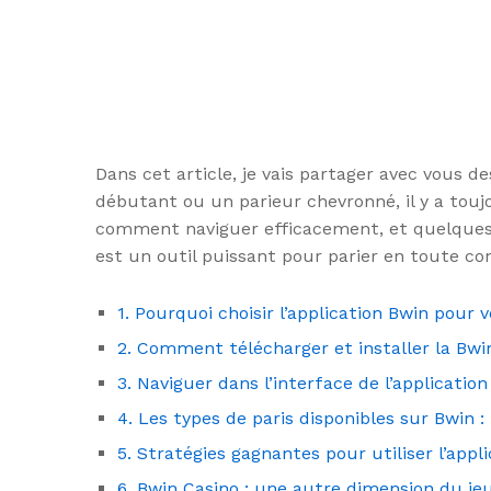
Dans cet article, je vais partager avec vous de
débutant ou un parieur chevronné, il y a touj
comment naviguer efficacement, et quelques s
est un outil puissant pour parier en toute co
1. Pourquoi choisir l’application Bwin pour v
2. Comment télécharger et installer la Bwin
3. Naviguer dans l’interface de l’application
4. Les types de paris disponibles sur Bwin
5. Stratégies gagnantes pour utiliser l’app
6. Bwin Casino : une autre dimension du jeu