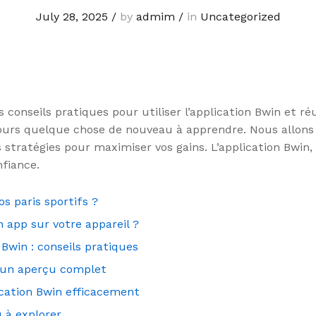
July 28, 2025
/
by
admim
/
in
Uncategorized
s conseils pratiques pour utiliser l’application Bwin et ré
ours quelque chose de nouveau à apprendre. Nous allons ex
tratégies pour maximiser vos gains. L’application Bwin, 
nfiance.
os paris sportifs ?
 app sur votre appareil ?
 Bwin : conseils pratiques
 : un aperçu complet
lication Bwin efficacement
 à explorer