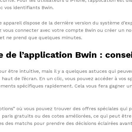
ité. Pour les utilisateurs d’iPhone, l’application est dis
ec vos identifiants Bwin.
re appareil dispose de la dernière version du système d’e
uvez vous connecter avec votre compte Bwin ou créer un n
e et ne prend que quelques minutes.
e de l’application Bwin : conse
our être intuitive, mais il y a quelques astuces qui peuv
 haut de l’écran. En un clic, vous pouvez accéder à vos spo
ements spécifiques rapidement. Cela vous fera gagner un
motions” où vous pouvez trouver des offres spéciales qui
 paris gratuits ou des cotes améliorées, ce qui peut être
ues des matchs pour prendre des décisions éclairées avant