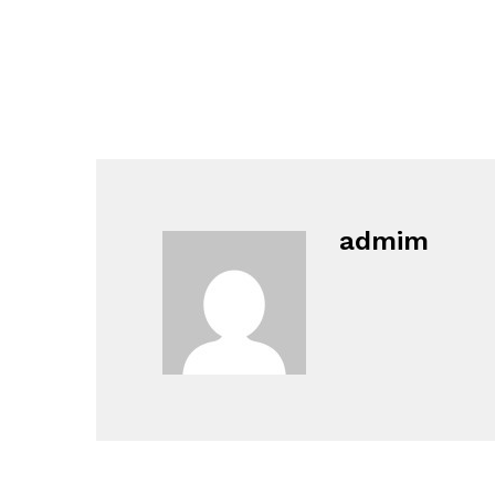
admim