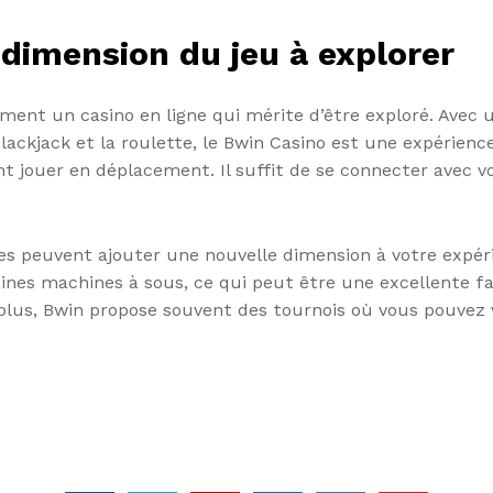
 dimension du jeu à explorer
lement un casino en ligne qui mérite d’être exploré. Ave
ackjack et la roulette, le Bwin Casino est une expérience
t jouer en déplacement. Il suffit de se connecter avec 
res peuvent ajouter une nouvelle dimension à votre expér
taines machines à sous, ce qui peut être une excellente
plus, Bwin propose souvent des tournois où vous pouvez