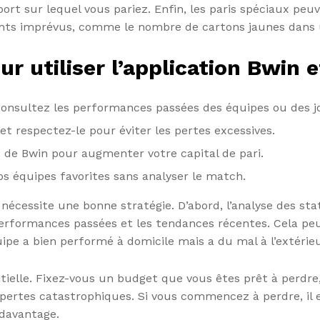
rt sur lequel vous pariez. Enfin, les paris spéciaux peu
ments imprévus, comme le nombre de cartons jaunes dans
r utiliser l’application Bwin 
, consultez les performances passées des équipes ou des j
et respectez-le pour éviter les pertes excessives.
es de Bwin pour augmenter votre capital de pari.
os équipes favorites sans analyser le match.
 nécessite une bonne stratégie. D’abord, l’analyse des sta
performances passées et les tendances récentes. Cela pe
uipe a bien performé à domicile mais a du mal à l’extérieu
entielle. Fixez-vous un budget que vous êtes prêt à perdre
es pertes catastrophiques. Si vous commencez à perdre, il
 davantage.