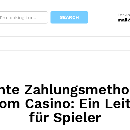
For An
SEARCH
mail
ente Zahlungsmeth
om Casino: Ein Lei
für Spieler