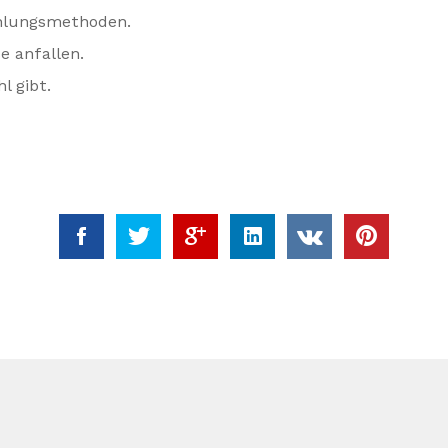
ahlungsmethoden.
e anfallen.
l gibt.