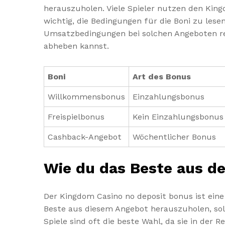
herauszuholen. Viele Spieler nutzen den King
wichtig, die Bedingungen für die Boni zu lese
Umsatzbedingungen bei solchen Angeboten r
abheben kannst.
Boni
Art des Bonus
Willkommensbonus
Einzahlungsbonus
Freispielbonus
Kein Einzahlungsbonus
Cashback-Angebot
Wöchentlicher Bonus
Wie du das Beste aus d
Der Kingdom Casino no deposit bonus ist eine
Beste aus diesem Angebot herauszuholen, soll
Spiele sind oft die beste Wahl, da sie in der 