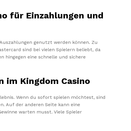
o für Einzahlungen und
ch Auszahlungen genutzt werden können. Zu
ercard sind bei vielen Spielern beliebt, da
ten hingegen eine schnelle und sichere
en im Kingdom Casino
lebnis. Wenn du sofort spielen möchtest, sind
n. Auf der anderen Seite kann eine
ewinne warten musst. Viele Spieler