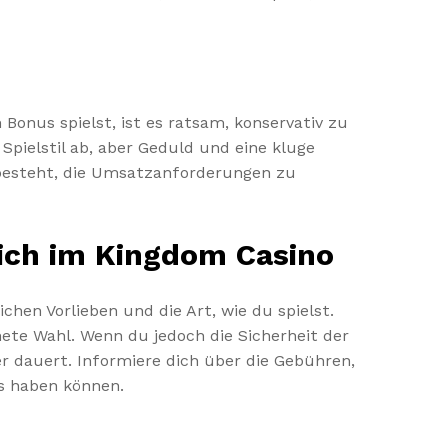
Bonus spielst, ist es ratsam, konservativ zu
Spielstil ab, aber Geduld und eine kluge
n besteht, die Umsatzanforderungen zu
ich im Kingdom Casino
hen Vorlieben und die Art, wie du spielst.
nete Wahl. Wenn du jedoch die Sicherheit der
r dauert. Informiere dich über die Gebühren,
is haben können.