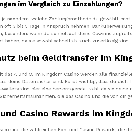
ngen im Vergleich zu Einzahlungen?
n, je nachdem, welche Zahlungsmethode du gewählt hast. 
n oft 3 bis 5 Tage in Anspruch nehmen. Banküberweisung
n, besonders wenn du schnell auf deine Gewinne zugreifen
haben, da sie sowohl schnell als auch zuverlässig sind.
hutz beim Geldtransfer im Ki
it das A und O. Im Kingdom Casino werden alle finanzie
ss deine Daten sicher sind. Es ist wichtig, dass du dich
-Wallets sind hier eine hervorragende Wahl, da sie deine
 Sicherheitsmaßnahmen, die das Casino und die von dir 
 und Casino Rewards im King
sino sind die zahlreichen Boni und Casino Rewards, die d