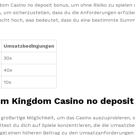
dom Casino no deposit bonus, um ohne Risiko zu spielen u
n, um sicherzustellen, dass du die Anforderungen erfülle
echt hoch, was bedeutet, dass du eine bestimmte Summ
Umsatzbedingungen
30x
40x
10x
em Kingdom Casino no deposit
 großartige Möglichkeit, um das Casino auszuprobieren, o
test du dich auf Spiele konzentrieren, die die Umsatzbe
Regel einen höheren Beitrag zu den Umsatzanforderungen lei