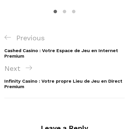
Post
Previous
Previous
navigation
Post
Cashed Casino : Votre Espace de Jeu en Internet
Premium
Next
Next
Post
Infinity Casino : Votre propre Lieu de Jeu en Direct
Premium
Leave a Reply