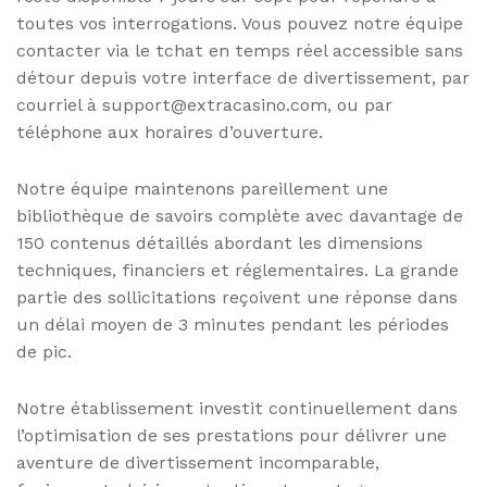
toutes vos interrogations. Vous pouvez notre équipe
contacter via le tchat en temps réel accessible sans
détour depuis votre interface de divertissement, par
courriel à support@extracasino.com, ou par
téléphone aux horaires d’ouverture.
Notre équipe maintenons pareillement une
bibliothèque de savoirs complète avec davantage de
150 contenus détaillés abordant les dimensions
techniques, financiers et réglementaires. La grande
partie des sollicitations reçoivent une réponse dans
un délai moyen de 3 minutes pendant les périodes
de pic.
Notre établissement investit continuellement dans
l’optimisation de ses prestations pour délivrer une
aventure de divertissement incomparable,