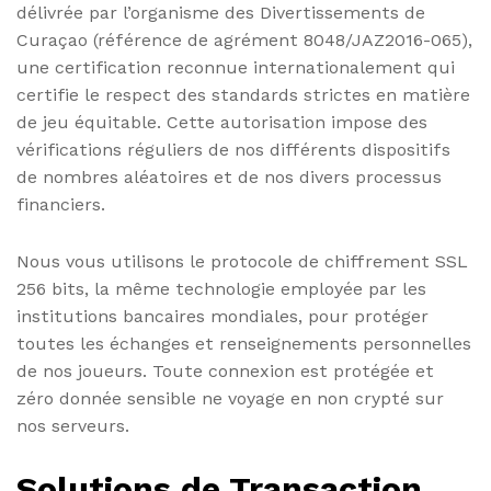
délivrée par l’organisme des Divertissements de
Curaçao (référence de agrément 8048/JAZ2016-065),
une certification reconnue internationalement qui
certifie le respect des standards strictes en matière
de jeu équitable. Cette autorisation impose des
vérifications réguliers de nos différents dispositifs
de nombres aléatoires et de nos divers processus
financiers.
Nous vous utilisons le protocole de chiffrement SSL
256 bits, la même technologie employée par les
institutions bancaires mondiales, pour protéger
toutes les échanges et renseignements personnelles
de nos joueurs. Toute connexion est protégée et
zéro donnée sensible ne voyage en non crypté sur
nos serveurs.
Solutions de Transaction