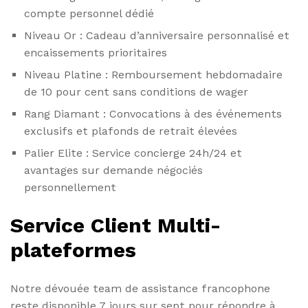
compte personnel dédié
Niveau Or : Cadeau d’anniversaire personnalisé et
encaissements prioritaires
Niveau Platine : Remboursement hebdomadaire
de 10 pour cent sans conditions de wager
Rang Diamant : Convocations à des événements
exclusifs et plafonds de retrait élevées
Palier Elite : Service concierge 24h/24 et
avantages sur demande négociés
personnellement
Service Client Multi-
plateformes
Notre dévouée team de assistance francophone
reste disponible 7 jours sur sept pour répondre à