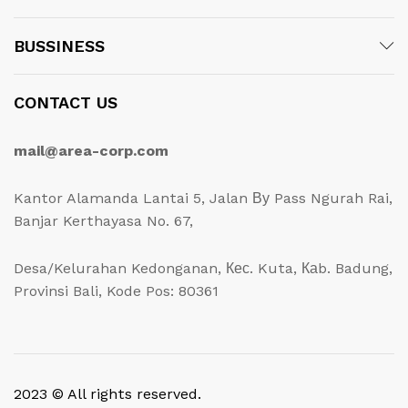
BUSSINESS
CONTACT US
mail@area-corp.com
Kantor Alamanda Lantai 5, Jalan Ву Pass Ngurah Rai,
Banjar Kerthayasa No. 67,
Desa/Kelurahan Kedonganan, Кес. Kuta, Каb. Badung,
Provinsi Bali, Kode Pos: 80361
2023 © All rights reserved.