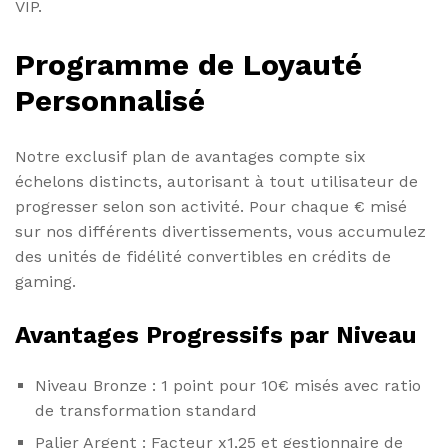
VIP.
Programme de Loyauté
Personnalisé
Notre exclusif plan de avantages compte six
échelons distincts, autorisant à tout utilisateur de
progresser selon son activité. Pour chaque € misé
sur nos différents divertissements, vous accumulez
des unités de fidélité convertibles en crédits de
gaming.
Avantages Progressifs par Niveau
Niveau Bronze : 1 point pour 10€ misés avec ratio
de transformation standard
Palier Argent : Facteur x1,25 et gestionnaire de