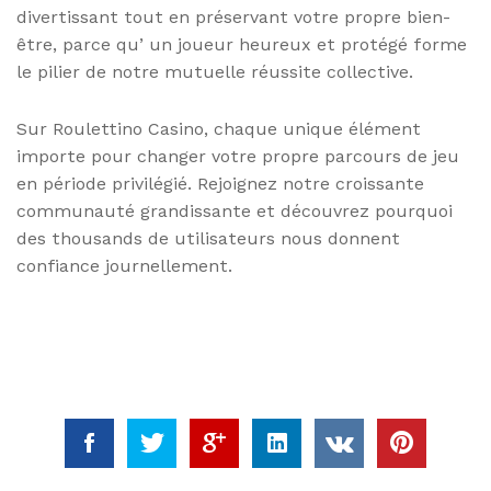
divertissant tout en préservant votre propre bien-
être, parce qu’ un joueur heureux et protégé forme
le pilier de notre mutuelle réussite collective.
Sur Roulettino Casino, chaque unique élément
importe pour changer votre propre parcours de jeu
en période privilégié. Rejoignez notre croissante
communauté grandissante et découvrez pourquoi
des thousands de utilisateurs nous donnent
confiance journellement.