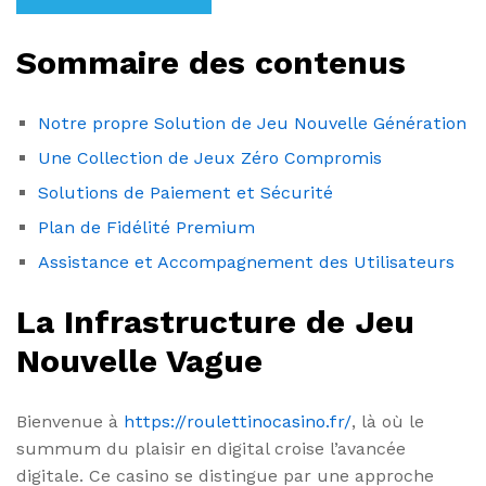
Sommaire des contenus
Notre propre Solution de Jeu Nouvelle Génération
Une Collection de Jeux Zéro Compromis
Solutions de Paiement et Sécurité
Plan de Fidélité Premium
Assistance et Accompagnement des Utilisateurs
La Infrastructure de Jeu
Nouvelle Vague
Bienvenue à
https://roulettinocasino.fr/
, là où le
summum du plaisir en digital croise l’avancée
digitale. Ce casino se distingue par une approche