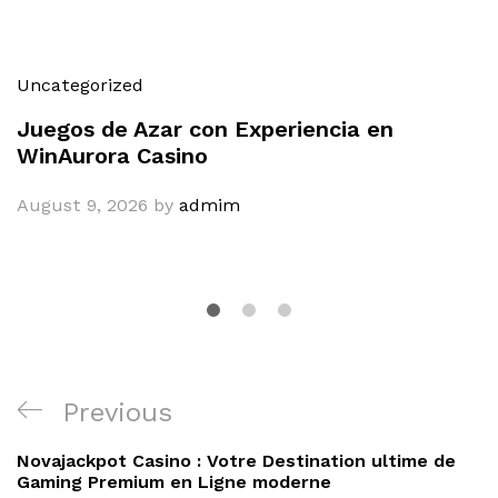
Uncategorized
Juegos de Azar con Experiencia en
WinAurora Casino
August 9, 2026
by
admim
Post
Previous
Previous
navigation
Post
Novajackpot Casino : Votre Destination ultime de
Gaming Premium en Ligne moderne