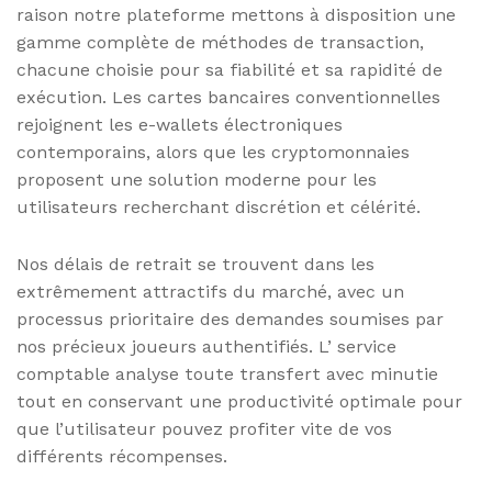
raison notre plateforme mettons à disposition une
gamme complète de méthodes de transaction,
chacune choisie pour sa fiabilité et sa rapidité de
exécution. Les cartes bancaires conventionnelles
rejoignent les e-wallets électroniques
contemporains, alors que les cryptomonnaies
proposent une solution moderne pour les
utilisateurs recherchant discrétion et célérité.
Nos délais de retrait se trouvent dans les
extrêmement attractifs du marché, avec un
processus prioritaire des demandes soumises par
nos précieux joueurs authentifiés. L’ service
comptable analyse toute transfert avec minutie
tout en conservant une productivité optimale pour
que l’utilisateur pouvez profiter vite de vos
différents récompenses.