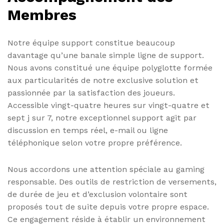
Membres
Notre équipe support constitue beaucoup
davantage qu’une banale simple ligne de support.
Nous avons constitué une équipe polyglotte formée
aux particularités de notre exclusive solution et
passionnée par la satisfaction des joueurs.
Accessible vingt-quatre heures sur vingt-quatre et
sept j sur 7, notre exceptionnel support agit par
discussion en temps réel, e-mail ou ligne
téléphonique selon votre propre préférence.
Nous accordons une attention spéciale au gaming
responsable. Des outils de restriction de versements,
de durée de jeu et d’exclusion volontaire sont
proposés tout de suite depuis votre propre espace.
Ce engagement réside à établir un environnement