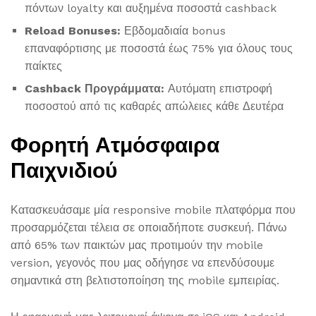
πόντων loyalty και αυξημένα ποσοστά cashback
Reload Bonuses:
Εβδομαδιαία bonus
επαναφόρτισης με ποσοστά έως 75% για όλους τους
παίκτες
Cashback Προγράμματα:
Αυτόματη επιστροφή
ποσοστού από τις καθαρές απώλειες κάθε Δευτέρα
Φορητή Ατμόσφαιρα
Παιχνιδιού
Κατασκευάσαμε μία responsive mobile πλατφόρμα που
προσαρμόζεται τέλεια σε οποιαδήποτε συσκευή. Πάνω
από 65% των παικτών μας προτιμούν την mobile
version, γεγονός που μας οδήγησε να επενδύσουμε
σημαντικά στη βελτιστοποίηση της mobile εμπειρίας.