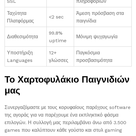
SSL
πληροφοριών
Ταχύτητα
Άμεση πρόσβαση στα
<2 sec
Πλατφόρμας
παιγνίδια
99.8%
Διαθεσιμότητα
Μόνιμη ψυχαγωγία
uptime
Υποστήριξη
12+
Παγκόσμια
Languages
γλώσσες
προσβασιμότητα
Το Χαρτοφυλάκιο Παιγνιδιών
μας
Συνεργαζόμαστε με τους κορυφαίους παρόχους software
της αγοράς για να παρέχουμε ένα εκπληκτικό φάσμα
επιλογών. Η συλλογή μας περιλαμβάνει άνω από 3.500
games που καλύπτουν κάθε γούστο και στυλ gaming