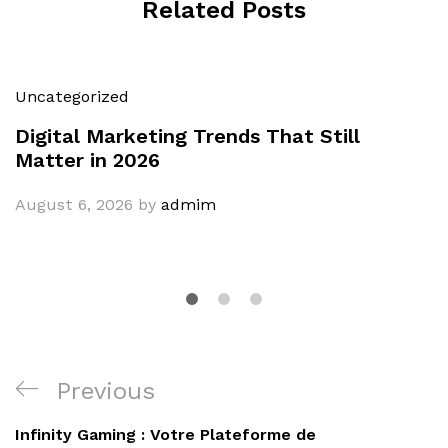
Related Posts
Uncategorized
Digital Marketing Trends That Still
Matter in 2026
August 6, 2026
by
admim
Post
Previous
Previous
navigation
Post
Infinity Gaming : Votre Plateforme de