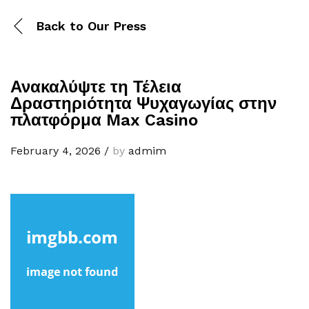
Back to
Our Press
Ανακαλύψτε τη Τέλεια
Δραστηριότητα Ψυχαγωγίας στην
πλατφόρμα Max Casino
February 4, 2026
/
by
admim