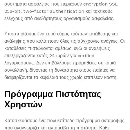
συστήματα ασφάλειας που περιέχουν encryption SSL
256-bit, two-factor authentication και τακτικούς
ελέγχους από ανεξάρτητους οργανισμούς ασφαλείας.
Υποστηρίζουμε ένα ευρύ εύρος τρόπων κατάθεσης και
ανάληψης που καλύπτουν όλες τις σύγχρονες ανάγκες. Οι
καταθέσεις πιστώνονται αμέσως, ενώ οι αναλήψεις
επεξεργάζονται εντός 24 ωρών για verified
λογαριασμούς. Δεν επιβάλλουμε προμήθειες σε καμιά
συναλλαγή, δίνοντας τη δυνατότητα στους παίκτες να
διαχειρίζονται τα κεφάλαιά τους χωρίς επιπλέον κόστη.
Πρόγραμμα Πιστότητας
Χρηστών
Κατασκευάσαμε ένα πολυεπίπεδο πρόγραμμα ανταμοιβής
που αναγνωρίζει και ανταμείβει τη πιστότητα. Κάθε