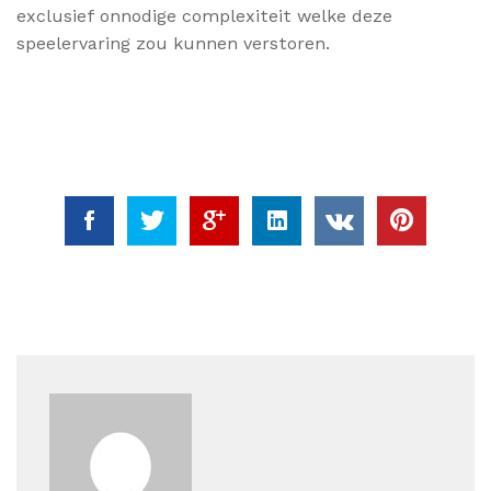
exclusief onnodige complexiteit welke deze
speelervaring zou kunnen verstoren.