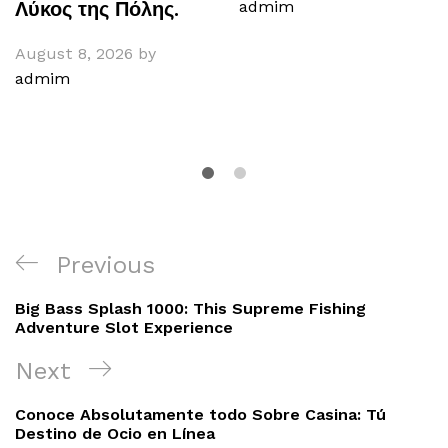
Λύκος της Πόλης.
admim
August 8, 2026
by
admim
Post
Previous
Previous
navigation
Post
Big Bass Splash 1000: This Supreme Fishing
Adventure Slot Experience
Next
Next
Post
Conoce Absolutamente todo Sobre Casina: Tú
Destino de Ocio en Línea