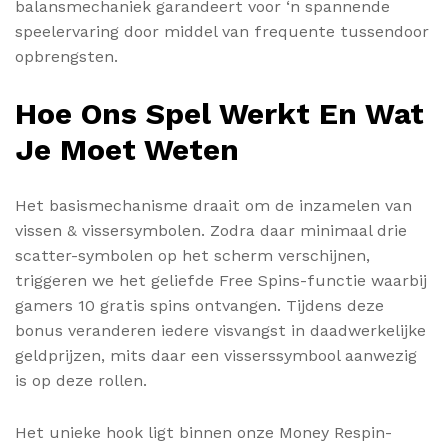
balansmechaniek garandeert voor ‘n spannende
speelervaring door middel van frequente tussendoor
opbrengsten.
Hoe Ons Spel Werkt En Wat
Je Moet Weten
Het basismechanisme draait om de inzamelen van
vissen & vissersymbolen. Zodra daar minimaal drie
scatter-symbolen op het scherm verschijnen,
triggeren we het geliefde Free Spins-functie waarbij
gamers 10 gratis spins ontvangen. Tijdens deze
bonus veranderen iedere visvangst in daadwerkelijke
geldprijzen, mits daar een visserssymbool aanwezig
is op deze rollen.
Het unieke hook ligt binnen onze Money Respin-