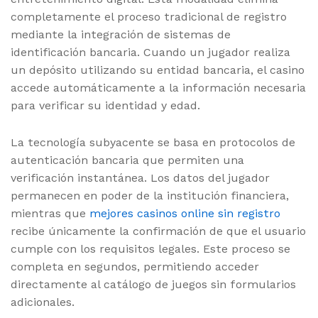
completamente el proceso tradicional de registro
mediante la integración de sistemas de
identificación bancaria. Cuando un jugador realiza
un depósito utilizando su entidad bancaria, el casino
accede automáticamente a la información necesaria
para verificar su identidad y edad.
La tecnología subyacente se basa en protocolos de
autenticación bancaria que permiten una
verificación instantánea. Los datos del jugador
permanecen en poder de la institución financiera,
mientras que
mejores casinos online sin registro
recibe únicamente la confirmación de que el usuario
cumple con los requisitos legales. Este proceso se
completa en segundos, permitiendo acceder
directamente al catálogo de juegos sin formularios
adicionales.