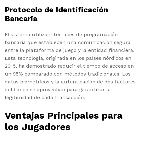
Protocolo de Identificación
Bancaria
El sistema utiliza interfaces de programación
bancaria que establecen una comunicación segura
entre la plataforma de juego y la entidad financiera.
Esta tecnología, originada en los países nórdicos en
2015, ha demostrado reducir el tiempo de acceso en
un 95% comparado con métodos tradicionales. Los
datos biométricos y la autenticación de dos factores
del banco se aprovechan para garantizar la
legitimidad de cada transacción.
Ventajas Principales para
los Jugadores