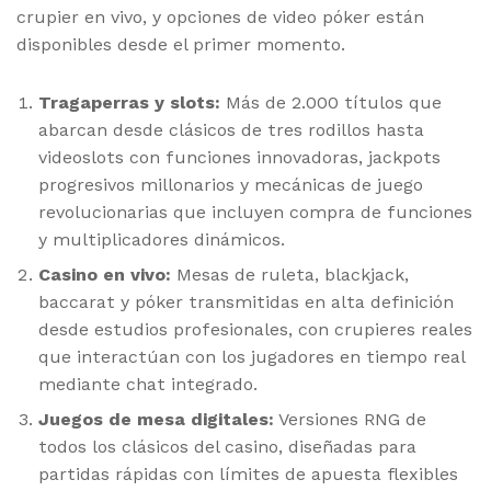
crupier en vivo, y opciones de video póker están
disponibles desde el primer momento.
Tragaperras y slots:
Más de 2.000 títulos que
abarcan desde clásicos de tres rodillos hasta
videoslots con funciones innovadoras, jackpots
progresivos millonarios y mecánicas de juego
revolucionarias que incluyen compra de funciones
y multiplicadores dinámicos.
Casino en vivo:
Mesas de ruleta, blackjack,
baccarat y póker transmitidas en alta definición
desde estudios profesionales, con crupieres reales
que interactúan con los jugadores en tiempo real
mediante chat integrado.
Juegos de mesa digitales:
Versiones RNG de
todos los clásicos del casino, diseñadas para
partidas rápidas con límites de apuesta flexibles