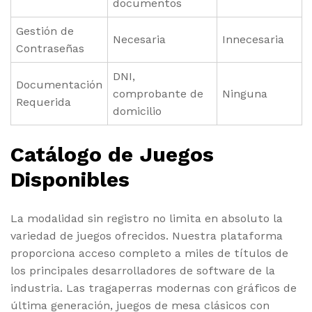
documentos
Gestión de
Necesaria
Innecesaria
Contraseñas
DNI,
Documentación
comprobante de
Ninguna
Requerida
domicilio
Catálogo de Juegos
Disponibles
La modalidad sin registro no limita en absoluto la
variedad de juegos ofrecidos. Nuestra plataforma
proporciona acceso completo a miles de títulos de
los principales desarrolladores de software de la
industria. Las tragaperras modernas con gráficos de
última generación, juegos de mesa clásicos con