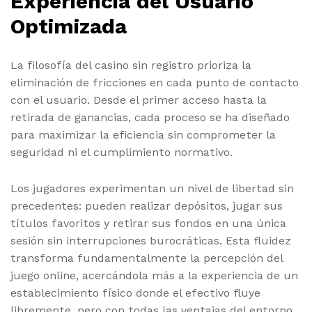
Experiencia del Usuario
Optimizada
La filosofía del casino sin registro prioriza la
eliminación de fricciones en cada punto de contacto
con el usuario. Desde el primer acceso hasta la
retirada de ganancias, cada proceso se ha diseñado
para maximizar la eficiencia sin comprometer la
seguridad ni el cumplimiento normativo.
Los jugadores experimentan un nivel de libertad sin
precedentes: pueden realizar depósitos, jugar sus
títulos favoritos y retirar sus fondos en una única
sesión sin interrupciones burocráticas. Esta fluidez
transforma fundamentalmente la percepción del
juego online, acercándola más a la experiencia de un
establecimiento físico donde el efectivo fluye
libremente, pero con todas las ventajas del entorno