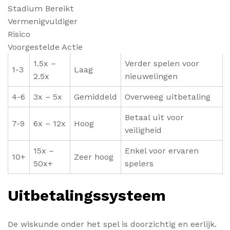
Stadium Bereikt
Vermenigvuldiger
Risico
Voorgestelde Actie
1.5x –
Verder spelen voor
1-3
Laag
2.5x
nieuwelingen
4-6
3x – 5x
Gemiddeld
Overweeg uitbetaling
Betaal uit voor
7-9
6x – 12x
Hoog
veiligheid
15x –
Enkel voor ervaren
10+
Zeer hoog
50x+
spelers
Uitbetalingssysteem
De wiskunde onder het spel is doorzichtig en eerlijk.