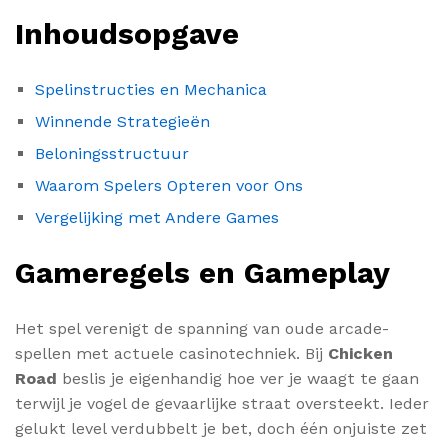
Inhoudsopgave
Spelinstructies en Mechanica
Winnende Strategieën
Beloningsstructuur
Waarom Spelers Opteren voor Ons
Vergelijking met Andere Games
Gameregels en Gameplay
Het spel verenigt de spanning van oude arcade-
spellen met actuele casinotechniek. Bij
Chicken
Road
beslis je eigenhandig hoe ver je waagt te gaan
terwijl je vogel de gevaarlijke straat oversteekt. Ieder
gelukt level verdubbelt je bet, doch één onjuiste zet