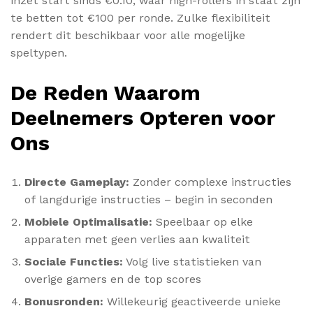
inzet start sinds €0.10, waar high-rollers in staat zijn
te betten tot €100 per ronde. Zulke flexibiliteit
rendert dit beschikbaar voor alle mogelijke
speltypen.
De Reden Waarom
Deelnemers Opteren voor
Ons
Directe Gameplay:
Zonder complexe instructies
of langdurige instructies – begin in seconden
Mobiele Optimalisatie:
Speelbaar op elke
apparaten met geen verlies aan kwaliteit
Sociale Functies:
Volg live statistieken van
overige gamers en de top scores
Bonusronden:
Willekeurig geactiveerde unieke