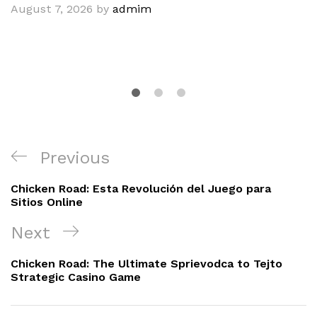
August 7, 2026
by
admim
Post
Previous
Previous
navigation
Post
Chicken Road: Esta Revolución del Juego para
Sitios Online
Next
Next
Post
Chicken Road: The Ultimate Sprievodca to Tejto
Strategic Casino Game