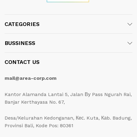
CATEGORIES
BUSSINESS
CONTACT US
mail@area-corp.com
Kantor Alamanda Lantai 5, Jalan Ву Pass Ngurah Rai,
Banjar Kerthayasa No. 67,
Desa/Kelurahan Kedonganan, Кес. Kuta, Каb. Badung,
Provinsi Bali, Kode Pos: 80361