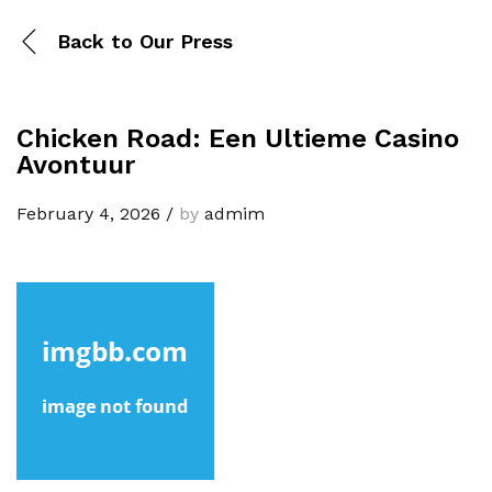
Back to
Our Press
Chicken Road: Een Ultieme Casino
Avontuur
February 4, 2026
/
by
admim