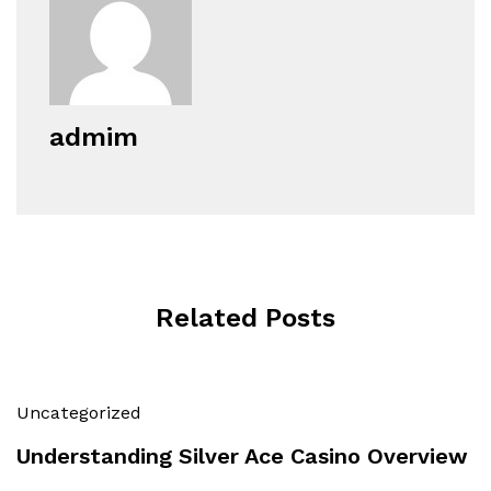
admim
Related Posts
Uncategorized
Understanding Silver Ace Casino Overview