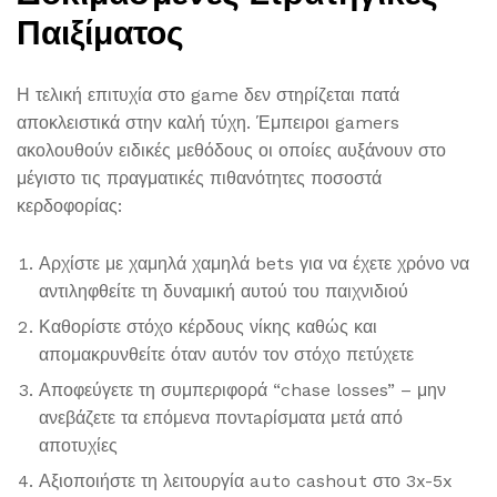
Παιξίματος
Η τελική επιτυχία στο game δεν στηρίζεται πατά
αποκλειστικά στην καλή τύχη. Έμπειροι gamers
ακολουθούν ειδικές μεθόδους οι οποίες αυξάνουν στο
μέγιστο τις πραγματικές πιθανότητες ποσοστά
κερδοφορίας:
Αρχίστε με χαμηλά χαμηλά bets για να έχετε χρόνο να
αντιληφθείτε τη δυναμική αυτού του παιχνιδιού
Καθορίστε στόχο κέρδους νίκης καθώς και
απομακρυνθείτε όταν αυτόν τον στόχο πετύχετε
Αποφεύγετε τη συμπεριφορά “chase losses” – μην
ανεβάζετε τα επόμενα ποντaρίσματα μετά από
αποτυχίες
Αξιοποιήστε τη λειτουργία auto cashout στο 3x-5x