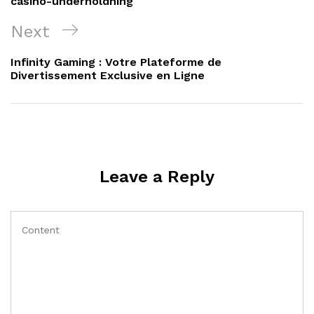
casino-underholdning
Next
Next
Post
Infinity Gaming : Votre Plateforme de
Divertissement Exclusive en Ligne
Leave a Reply