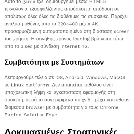
Αυτό το game έχει δημιουργηθεί μέσω HTML5
τεχνολογία, εξασφαλίζοντας απρόσκοπτη απόδοση σε
απολύτως όλες όλες τις διαθέσιμες τις συσκευές. Παρέχει
ανάλυση οθόνης από τα 320×480 μέχρι 4K,
προσαρμοζόμενη αυτοματοποιημένα στη διάσταση screen
του χρήστη. Η συνήθης χρόνος loading βρίσκεται κάτω
από τα 3 sec με σύνδεση internet 4G.
Συμβατότητα με Συστημάτων
Λειτουργούμε τέλεια σε iOS, Android, Windows, MacOS
με Linux platforms. Δεν απαιτείται καθόλου είναι
υποχρεωτική λήψη και εγκατάσταση εφαρμογής στη
συσκευή, αφού το συγκεκριμένο παιχνίδι τρέχει κατευθείαν
διαμέσου browser με συμβατότητα για τους Chrome,
Firefox, Safari με Edge.
Δοκιμασμένες Στρατηγικές