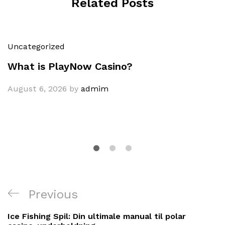
Related Posts
Uncategorized
What is PlayNow Casino?
August 6, 2026
by
admim
Post
Previous
Previous
navigation
Post
Ice Fishing Spil: Din ultimale manual til polar