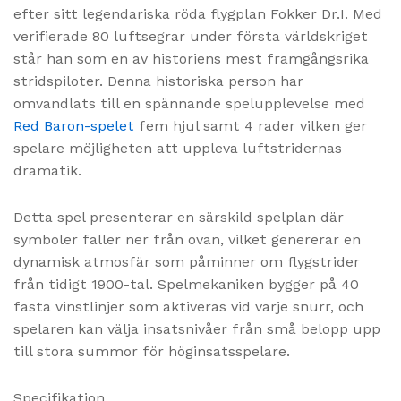
efter sitt legendariska röda flygplan Fokker Dr.I. Med
verifierade 80 luftsegrar under första världskriget
står han som en av historiens mest framgångsrika
stridspiloter. Denna historiska person har
omvandlats till en spännande spelupplevelse med
Red Baron-spelet
fem hjul samt 4 rader vilken ger
spelare möjligheten att uppleva luftstridernas
dramatik.
Detta spel presenterar en särskild spelplan där
symboler faller ner från ovan, vilket genererar en
dynamisk atmosfär som påminner om flygstrider
från tidigt 1900-tal. Spelmekaniken bygger på 40
fasta vinstlinjer som aktiveras vid varje snurr, och
spelaren kan välja insatsnivåer från små belopp upp
till stora summor för höginsatsspelare.
Specifikation