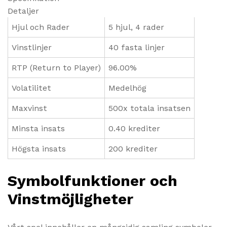
Detaljer
Hjul och Rader
5 hjul, 4 rader
Vinstlinjer
40 fasta linjer
RTP (Return to Player)
96.00%
Volatilitet
Medelhög
Maxvinst
500x totala insatsen
Minsta insats
0.40 krediter
Högsta insats
200 krediter
Symbolfunktioner och
Vinstmöjligheter