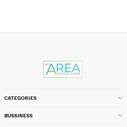
CATEGORIES
BUSSINESS