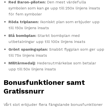
Red Baron-piloten:
Den mest värdefulla
symbolen som kan ge upp till 250x linjens insats
för fem symboler
Röda triplanen:
Ikoniskt plan som erbjuder upp
till 150x linjens insats
Blå bombplan:
Starkt bombplan med
utbetalningar upp till 100x linjens insats
Grönt spaningsplan:
Snabbt flygplan som ger upp
till 75x linjens insats
Militärmedalj:
Hedersutmärkelse som betalar
upp till 50x linjens insats
Bonusfunktioner samt
Gratissnurr
Vårt slot erbjuder flera fängslande bonusfunktioner