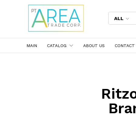
ALL
MAIN
CATALOG
ABOUT US
CONTACT
Ritz
Bra