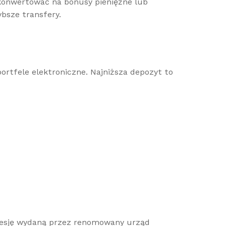
zekonwertować na bonusy pieniężne lub
bsze transfery.
rtfele elektroniczne. Najniższa depozyt to
cesję wydaną przez renomowany urząd