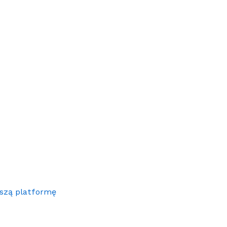
aszą platformę