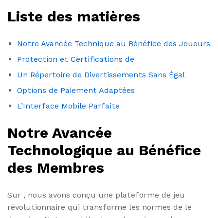
Liste des matières
Notre Avancée Technique au Bénéfice des Joueurs
Protection et Certifications de
Un Répertoire de Divertissements Sans Égal
Options de Paiement Adaptées
L’Interface Mobile Parfaite
Notre Avancée
Technologique au Bénéfice
des Membres
Sur , nous avons conçu une plateforme de jeu
révolutionnaire qui transforme les normes de le