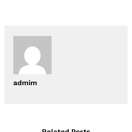
admim
Related Posts