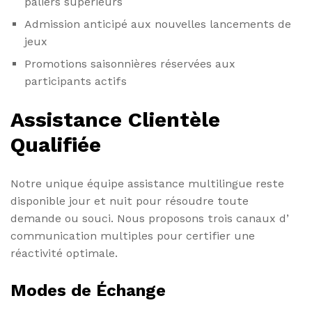
paliers supérieurs
Admission anticipé aux nouvelles lancements de
jeux
Promotions saisonnières réservées aux
participants actifs
Assistance Clientèle
Qualifiée
Notre unique équipe assistance multilingue reste
disponible jour et nuit pour résoudre toute
demande ou souci. Nous proposons trois canaux d’
communication multiples pour certifier une
réactivité optimale.
Modes de Échange