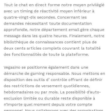
Tout le chat en direct forme notre moyen privilégié
avec un timing de réactivité moyen inférieur à
quatre-vingt-dix secondes. Concernant les
demandes nécessitant toute documentation
approfondie, notre département email gère chaque
message dans les quatre heures. Finalement, notre
bibliothèque de connaissances contient plus de
deux cents articles complets couvrant la totalité
des fonctionnalités de toute la plateforme.
Vegasino se positionne également dans une
démarche de gaming responsable. Nous mettons en
disposition des outils d’ contrôle offrant de définir
des restrictions de versement quotidiennes,
hebdomadaires ou par mois. La possibilité d’auto-
exclusion limitée ou durable reste disponible à
n’importe quel moment depuis votre compte
personnel. Nous collaborons avec des organisations