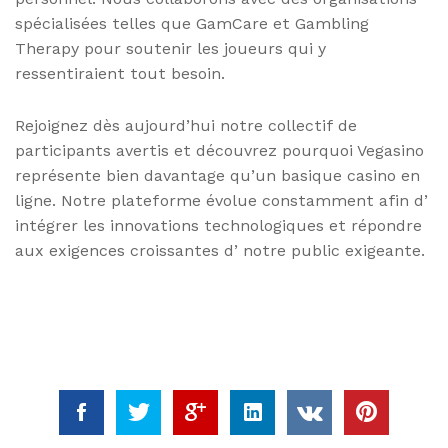
spécialisées telles que GamCare et Gambling
Therapy pour soutenir les joueurs qui y
ressentiraient tout besoin.
Rejoignez dès aujourd’hui notre collectif de
participants avertis et découvrez pourquoi Vegasino
représente bien davantage qu’un basique casino en
ligne. Notre plateforme évolue constamment afin d’
intégrer les innovations technologiques et répondre
aux exigences croissantes d’ notre public exigeante.