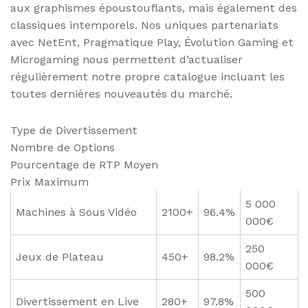
aux graphismes époustouflants, mais également des
classiques intemporels. Nos uniques partenariats
avec NetEnt, Pragmatique Play, Évolution Gaming et
Microgaming nous permettent d’actualiser
régulièrement notre propre catalogue incluant les
toutes dernières nouveautés du marché.
Type de Divertissement
Nombre de Options
Pourcentage de RTP Moyen
Prix Maximum
5 000
Machines à Sous Vidéo
2100+
96.4%
000€
250
Jeux de Plateau
450+
98.2%
000€
500
Divertissement en Live
280+
97.8%