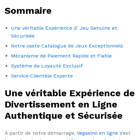
Sommaire
Une véritable Expérience d’ Jeu Genuine et
Sécurisée
Notre vaste Catalogue de Jeux Exceptionnels
Mécanisme de Paiement Rapide et Fiable
Système de Loyauté Exclusif
Service Clientèle Experte
Une véritable Expérience de
Divertissement en Ligne
Authentique et Sécurisée
À partir de notre démarrage,
Vegasino en ligne
s’est