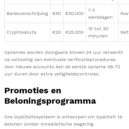
1-3
Bankoverschrijving
€50
€50.000
Kos
werkdagen
15 tot 30
Cryptovaluta
€20
€25.000
Net
minuten
Opnames worden doorgaans binnen 24 uur verwerkt
na voltooiing van eventuele verificatieprocedures.
Voor nieuwe accounts kan de eerste opname 48-72
uur duren door extra veiligheidscontroles.
Promoties en
Beloningsprogramma
Ons loyaliteitssysteem is ontworpen om loyaliteit te
belonen zonder onrealistische wagering