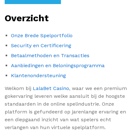
Overzicht
Onze Brede Spelportfolio
Security en Certificering
Betaalmethoden en Transacties
Aanbiedingen en Beloningsprogramma
Klantenondersteuning
Welkom bij
LalaBet Casino
, waar we een premium
gokervaring leveren welke aansluit bij de hoogste
standaarden in de online spelindustrie. Onze
platform is gefundeerd op jarenlange ervaring en
een diepgaand inzicht van wat spelers echt
verlangen van hun virtuele spelplatform.