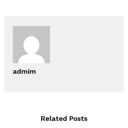
admim
Related Posts