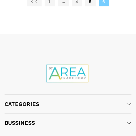
1
…
4
5
6
CATEGORIES
BUSSINESS