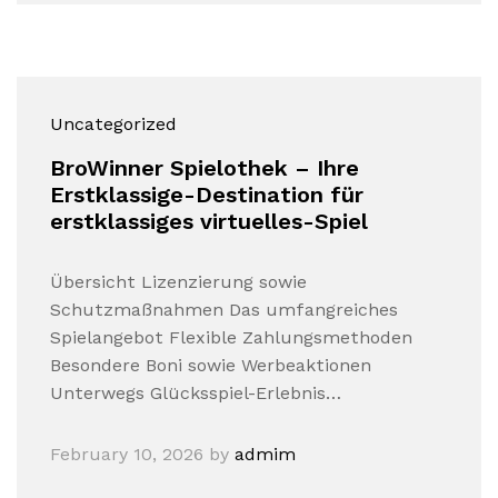
Uncategorized
BroWinner Spielothek – Ihre
Erstklassige-Destination für
erstklassiges virtuelles-Spiel
Übersicht Lizenzierung sowie
Schutzmaßnahmen Das umfangreiches
Spielangebot Flexible Zahlungsmethoden
Besondere Boni sowie Werbeaktionen
Unterwegs Glücksspiel-Erlebnis…
February 10, 2026
by
admim