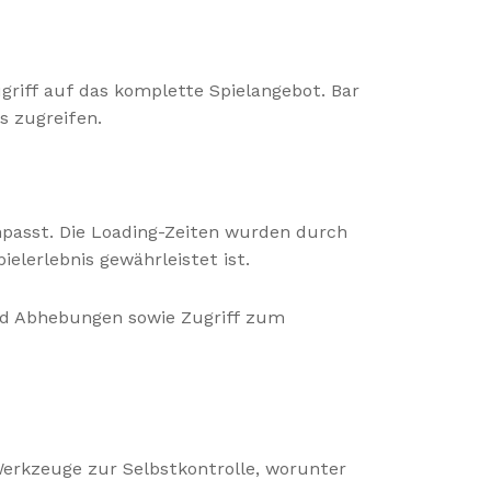
ugriff auf das komplette Spielangebot. Bar
 zugreifen.
npasst. Die Loading-Zeiten wurden durch
elerlebnis gewährleistet ist.
 und Abhebungen sowie Zugriff zum
erkzeuge zur Selbstkontrolle, worunter