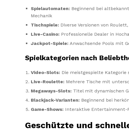
Spielautomaten:
Beginnend bei altbekann
Mechanik
Tischspiele:
Diverse Versionen von Roulett,
Live-Casino:
Professionelle Dealer in Hocha
Jackpot-Spiele:
Anwachsende Pools mit Ge
Spielkategorien nach Beliebth
Video-Slots:
Die meistgespielte Kategorie
Live-Roulette:
Mehrere Tische mit untersc
Megaways-Slots:
Titel mit dynamischen G
Blackjack-Varianten:
Beginnend bei herköm
Game-Shows:
Interaktive Entertainment
Geschützte und schnell