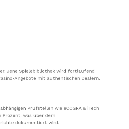
er. Jene Spielebibliothek wird fortlaufend
-Casino-Angebote mit authentischen Dealern.
unabhängigen Prüfstellen wie eCOGRA & iTech
ei Prozent, was über dem
erichte dokumentiert wird.