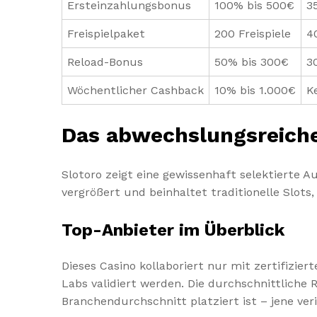
Ersteinzahlungsbonus
100% bis 500€
3
Freispielpaket
200 Freispiele
4
Reload-Bonus
50% bis 300€
3
Wöchentlicher Cashback
10% bis 1.000€
K
Das abwechslungsreiche
Slotoro zeigt eine gewissenhaft selektierte A
vergrößert und beinhaltet traditionelle Slot
Top-Anbieter im Überblick
Dieses Casino kollaboriert nur mit zertifizi
Labs validiert werden. Die durchschnittlich
Branchendurchschnitt platziert ist – jene ve