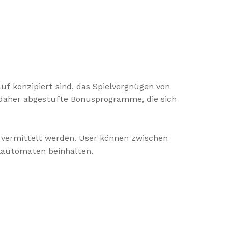
uf konzipiert sind, das Spielvergnügen von
rt daher abgestufte Bonusprogramme, die sich
vermittelt werden. User können zwischen
elautomaten beinhalten.