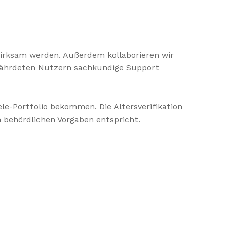
wirksam werden. Außerdem kollaborieren wir
hrdeten Nutzern sachkundige Support
le-Portfolio bekommen. Die Altersverifikation
n behördlichen Vorgaben entspricht.