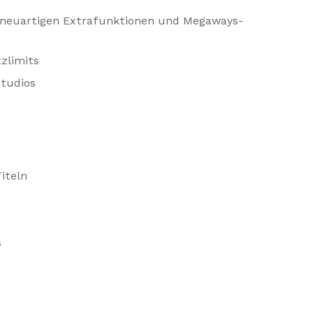
 neuartigen Extrafunktionen und Megaways-
zlimits
Studios
iteln
s