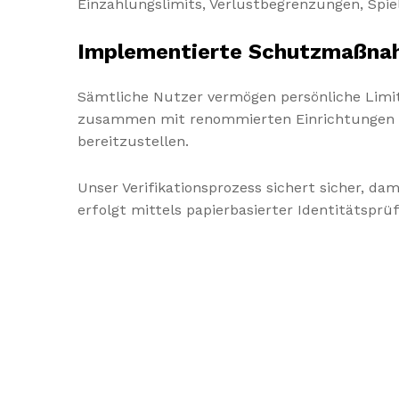
Einzahlungslimits, Verlustbegrenzungen, Spi
Implementierte Schutzmaßn
Sämtliche Nutzer vermögen persönliche Limit
zusammen mit renommierten Einrichtungen 
bereitzustellen.
Unser Verifikationsprozess sichert sicher, d
erfolgt mittels papierbasierter Identitätspr