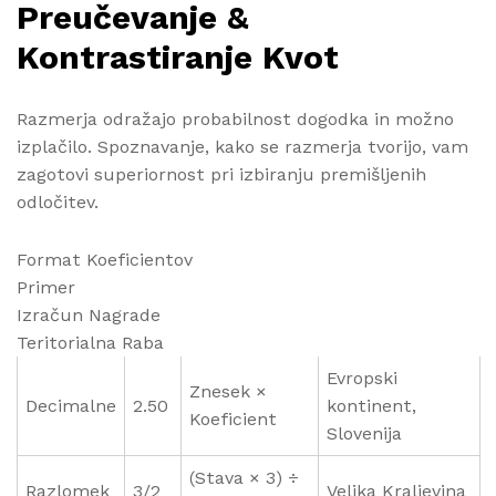
Preučevanje &
Kontrastiranje Kvot
Razmerja odražajo probabilnost dogodka in možno
izplačilo. Spoznavanje, kako se razmerja tvorijo, vam
zagotovi superiornost pri izbiranju premišljenih
odločitev.
Format Koeficientov
Primer
Izračun Nagrade
Teritorialna Raba
Evropski
Znesek ×
Decimalne
2.50
kontinent,
Koeficient
Slovenija
(Stava × 3) ÷
Razlomek
3/2
Velika Kraljevina