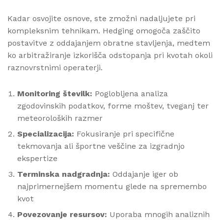
Kadar osvojite osnove, ste zmožni nadaljujete pri
kompleksnim tehnikam. Hedging omogoča zaščito
postavitve z oddajanjem obratne stavljenja, medtem
ko arbitražiranje izkorišča odstopanja pri kvotah okoli
raznovrstnimi operaterji.
Monitoring številk:
Poglobljena analiza
zgodovinskih podatkov, forme moštev, tveganj ter
meteoroloških razmer
Specializacija:
Fokusiranje pri specifične
tekmovanja ali športne veščine za izgradnjo
ekspertize
Terminska nadgradnja:
Oddajanje iger ob
najprimernejšem momentu glede na spremembo
kvot
Povezovanje resursov:
Uporaba mnogih analiznih