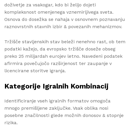
doživetje za vsakogar, kdo bi želijo dojeti
kompleksnost omenjenega vznemirljivega sveta.
Osnova do dosežka se nahaja v osnovnem poznavanju
raznovrstnih stavnih izbir & povezanih mehanizmov.
Tržišče stavljenskih stav beleži nenehno rast, ob tem
podatki kažejo, da evropsko tržišče doseže obseg
preko 25 milijardah eurojev letno. Navedeni podatek
afirmira povečujočo razširjenost ter zaupanje v
licencirane storitve igranja.
Kategorije Igralnih Kombinacij
Identificiranje vseh igralnih formatov omogoča
mnogo premišljene zaključke. Vsak oblika nosi
posebne značilnosti glede možnih donosov & stopnje
rizika.