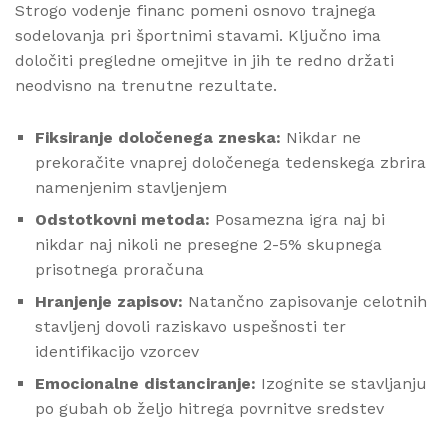
Strogo vodenje financ pomeni osnovo trajnega
sodelovanja pri športnimi stavami. Ključno ima
določiti pregledne omejitve in jih te redno držati
neodvisno na trenutne rezultate.
Fiksiranje določenega zneska:
Nikdar ne
prekoračite vnaprej določenega tedenskega zbrira
namenjenim stavljenjem
Odstotkovni metoda:
Posamezna igra naj bi
nikdar naj nikoli ne presegne 2-5% skupnega
prisotnega proračuna
Hranjenje zapisov:
Natančno zapisovanje celotnih
stavljenj dovoli raziskavo uspešnosti ter
identifikacijo vzorcev
Emocionalne distanciranje:
Izognite se stavljanju
po gubah ob željo hitrega povrnitve sredstev