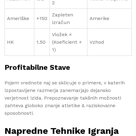
2
Zapleten
Ameriške
+150
Amerike
izračun
Vložek ×
HK
1.50
(Koeficient +
Vzhod
1)
Profitabilne Stave
Pojem vrednote naj se sklicuje o primere, v katerih
izpostavljene razmerja zanemarjajo dejansko
verjetnost izida. Prepoznavanje takšnih možnosti
zahteva globoko znanje atletike & raziskovalne
sposobnosti.
Napredne Tehnike Igranja