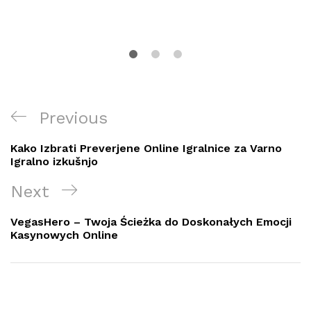
Post
Previous
Previous
navigation
Post
Kako Izbrati Preverjene Online Igralnice za Varno
Igralno izkušnjo
Next
Next
Post
VegasHero – Twoja Ścieżka do Doskonałych Emocji
Kasynowych Online