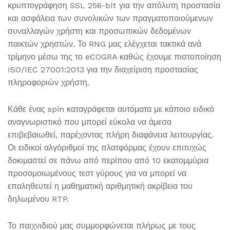
κρυπτογράφηση SSL 256-bit για την απόλυτη προστασία
και ασφάλεια των συνολικών των πραγματοποιούμενων
συναλλαγών χρήστη και προσωπικών δεδομένων
παικτών χρηστών. Το RNG μας ελέγχεται τακτικά ανά
τρίμηνο μέσω της το eCOGRA καθώς έχουμε πιστοποίηση
ISO/IEC 27001:2013 για την διαχείριση προστασίας
πληροφοριών χρήστη.
Κάθε ένας spin καταγράφεται αυτόματα με κάποιο ειδικό
αναγνωριστικό που μπορεί εύκολα να άμεσα
επιβεβαιωθεί, παρέχοντας πλήρη διαφάνεια λειτουργίας.
Οι ειδικοί αλγόριθμοί της πλατφόρμας έχουν επιτυχώς
δοκιμαστεί σε πάνω από περίπου από 10 εκατομμύρια
προσομοιωμένους τεστ γύρους για να μπορεί να
επαληθευτεί η μαθηματική αριθμητική ακρίβεια του
δηλωμένου RTP.
Το παιχνιδιού μας συμμορφώνεται πλήρως με τους