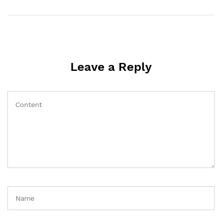
Leave a Reply