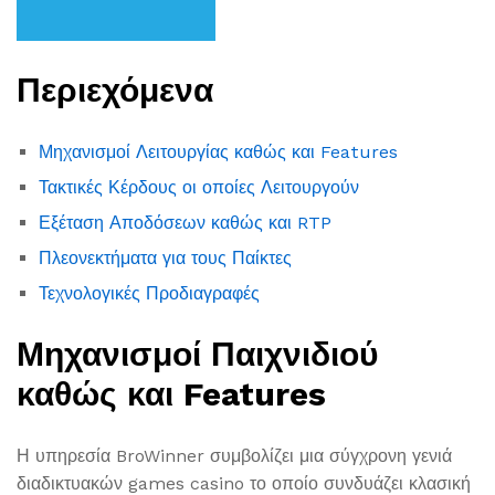
Περιεχόμενα
Μηχανισμοί Λειτουργίας καθώς και Features
Τακτικές Κέρδους οι οποίες Λειτουργούν
Εξέταση Αποδόσεων καθώς και RTP
Πλεονεκτήματα για τους Παίκτες
Τεχνολογικές Προδιαγραφές
Μηχανισμοί Παιχνιδιού
καθώς και Features
Η υπηρεσία BroWinner συμβολίζει μια σύγχρονη γενιά
διαδικτυακών games casino το οποίο συνδυάζει κλασική