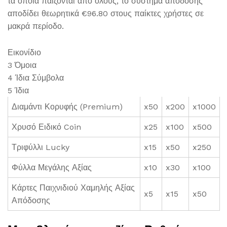
τα οποία παίζονται από όλους, το σύστημα απόδοσης
αποδίδει θεωρητικά €96.80 στους παίκτες χρήστες σε
μακρά περίοδο.
Εικονίδιο
3 Όμοια
4 Ίδια Σύμβολα
5 Ίδια
Διαμάντι Κορυφής (Premium)
x50
x200
x1000
Χρυσό Ειδικό Coin
x25
x100
x500
Τριφύλλι Lucky
x15
x50
x250
Φύλλα Μεγάλης Αξίας
x10
x30
x100
Κάρτες Παιχνιδιού Χαμηλής Αξίας
x5
x15
x50
Απόδοσης