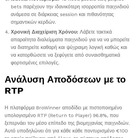
bets παρέχουν την ιδανικότερη ισορροπία παιχνιδιού
ανάμεσα σε διάρκειας session και πιθανότητας
σημαντικών κερδών.
Χρονική Διαχείριση Χρόνου:
Λάβετε τακτικά
απαραίτητα διαλείμματα παιχνιδιού για να να μπορείτε
να διατηρείτε καθαρή και ψύχραιμη λογική καθώς και
να κατορθώσετε να ξεφύγετε από συναισθηματικά
φορτισμένες επιλογές.
Ανάλυση Αποδόσεων με το
RTP
Η πλατφόρμα BroWinner αποδίδει με πιστοποιημένο
υπολογισμένο RTP (Return to Player) 96.8%, που
ξεπερνάει τον μέσο επίπεδο της βιομηχανίας παιχνιδιών.
Αυτό υποδηλώνει ότι για κάθε κάθε ποντυρισμένο €100