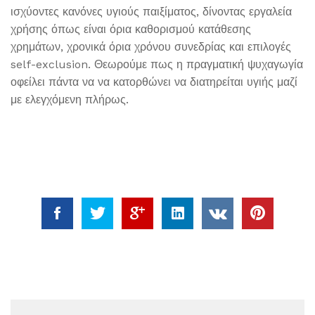
ισχύοντες κανόνες υγιούς παιξίματος, δίνοντας εργαλεία
χρήσης όπως είναι όρια καθορισμού κατάθεσης
χρημάτων, χρονικά όρια χρόνου συνεδρίας και επιλογές
self-exclusion. Θεωρούμε πως η πραγματική ψυχαγωγία
οφείλει πάντα να να κατορθώνει να διατηρείται υγιής μαζί
με ελεγχόμενη πλήρως.