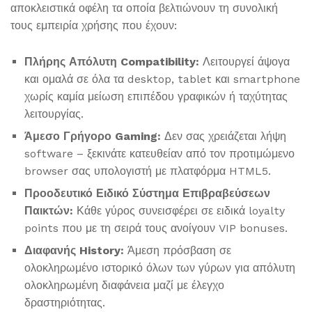
αποκλειστικά οφέλη τα οποία βελτιώνουν τη συνολική
τους εμπειρία χρήσης που έχουν:
Πλήρης Απόλυτη Compatibility:
Λειτουργεί άψογα
και ομαλά σε όλα τα desktop, tablet και smartphone
χωρίς καμία μείωση επιπέδου γραφικών ή ταχύτητας
λειτουργίας.
Άμεσο Γρήγορο Gaming:
Δεν σας χρειάζεται λήψη
software – ξεκινάτε κατευθείαν από τον προτιμώμενο
browser σας υπολογιστή με πλατφόρμα HTML5.
Προοδευτικό Ειδικό Σύστημα Επιβραβεύσεων
Παικτών:
Κάθε γύρος συνεισφέρει σε ειδικά loyalty
points που με τη σειρά τους ανοίγουν VIP bonuses.
Διαφανής History:
Άμεση πρόσβαση σε
ολοκληρωμένο ιστορικό όλων των γύρων για απόλυτη
ολοκληρωμένη διαφάνεια μαζί με έλεγχο
δραστηριότητας.