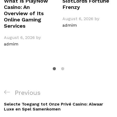
What Is PlayNow
SlotLords Fortune
Casino: An
Frenzy
Overview of Its
August 6, 2026
by
Online Gaming
Services
admim
August 6, 2026
by
admim
Post
Previous
Previous
navigation
Post
Selecte Toegang tot Onze Privé Casino: Alwaar
Luxe en Spel Samenkomen