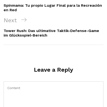
navigation
Post
Spinmama: Tu propio Lugar Final para la Recreación
en Red
Next
Next
Post
Tower Rush: Das ultimative Taktik-Defense-Game
im Glücksspiel-Bereich
Leave a Reply