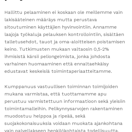
Hallittu pelaaminen ei koskaan ole meillemme vain
lakisääteinen määräys mutta perustava
sitoutuminen käyttäjien hyvinvointiin. Annamme
laajoja työkaluja pelauksen kontrollointiin, sisältäen
talletusehdot, tauot ja oma-aloitteisen poistamisen
keino. Tutkimusten mukaan valtaosin 0,5-2%
ihmisistä kärsii peliongelmista, jonka johdosta
varhainen huomaaminen että ennaltaehkäisy
edustavat keskeisiä toimintaperiaatteitamme.
Kumppanuus vastuullisen toiminnan toimijoiden
mukana varmistaa, että tuottamamme apu
perustuu varmistettuun informaatioon sekä yleisiin
toimintamalleihin. Pelikynnysarvojen rakentaminen
muodostuu helppoa ja ripeää, sekä
suojakokonaisuuksia voidaan muokata ajankohtana
vain palvellakseen henkilökohtaista todellisuutta.