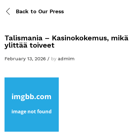
Back to
Our Press
Talismania – Kasinokokemus, mikä
ylittää toiveet
February 13, 2026
/
by
admim