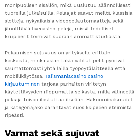
monipuolisen sisällön, mikä uusiutuu säännöllisesti
tuoreilla julkaisuilla. Pelaajat saavat meiltä klassisia
slotteja, nykyaikaisia videopeliautomaatteja sekä
jännittäviä livecasino-pelejä, missä todelliset
krupieerit toimivat suoraan ammattistudioista.
Pelaamisen sujuvuus on yritykselle erittäin
keskeistä, minkä asian takia valitut pelit pyörivät
saumattomasti yhtä lailla työpöytälaitteella että
mobiilikäytössä.
Talismaniacasino casino
kirjautuminen
tarjoaa parhaiten viritetyn
käytettävyyden riippumatta seikasta, millä välineellä
pelaaja toivoo ilostuttaa itseään. Hakuominaisuudet
ja kategoriajako parantavat suosikkipelien etsimistä
ripeästi.
Varmat sekä sujuvat