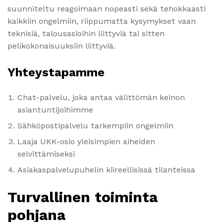
suunniteltu reagoimaan nopeasti sekä tehokkaasti
kaikkiin ongelmiin, riippumatta kysymykset vaan
teknisiä, talousasioihin liittyviä tai sitten
pelikokonaisuuksiin liittyviä.
Yhteystapamme
Chat-palvelu, joka antaa välittömän keinon
asiantuntijoihimme
Sähköpostipalvelu tarkempiin ongelmiin
Laaja UKK-osio yleisimpien aiheiden
selvittämiseksi
Asiakaspalvelupuhelin kiireellisissä tilanteissa
Turvallinen toiminta
pohjana