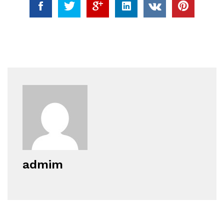
admim