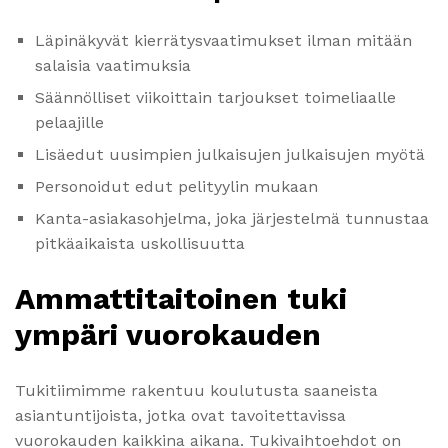
Läpinäkyvät kierrätysvaatimukset ilman mitään
salaisia vaatimuksia
Säännölliset viikoittain tarjoukset toimeliaalle
pelaajille
Lisäedut uusimpien julkaisujen julkaisujen myötä
Personoidut edut pelityylin mukaan
Kanta-asiakasohjelma, joka järjestelmä tunnustaa
pitkäaikaista uskollisuutta
Ammattitaitoinen tuki
ympäri vuorokauden
Tukitiimimme rakentuu koulutusta saaneista
asiantuntijoista, jotka ovat tavoitettavissa
vuorokauden kaikkina aikana. Tukivaihtoehdot on