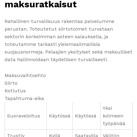
maksuratkaisut
Rahallinen turvallisuus rakentaa palvelumme
perustan. Toteutetut siirtotoimet turvataan
sektorin korkeimman asteen salauksella, ja
toteutamme tarkasti yleismaailmallisia
suojausnormeja. Pelaajien yksityiset sekä maksulliset
data hallinnoidaan täydellisen turvallisesti.
Maksuvaihtoehto
Siirto
Kotiutus
Tapahtuma-aika
Yksi
Suoraveloitus
Käytössä
Käytössä
kolmeen
työpäivää
Trustly
Kyllä
Saatavilla
Välitön