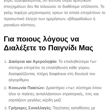
γύρο, εξασφαλίζοντας ότι κάποια σειρά αρνητικών
στοιχημάτων δεν θα τελειώσει το διαθέσιμο υπόλοιπο. Το
γκέιμ παρέχει μηχανισμούς ορίων τα οποία επιτρέπουν το
προσωπικό έλεγχο των ημερήσιων, εβδομαδιαίων ή
μηνιαίων κόστους.
Για ποιους λόγους να
Διαλέξετε το Παιγνίδι Μας
Διαύγεια και Αμεροληψία:
Το επαληθεύσιμα fair
σίστημα επιτρέπει τη επαλήθευση κάθε γύρου,
διασφαλίζοντας πλήρη διαφάνεια στη δουλειά του
αλγορίθμου
Κοινωνία Παικτών:
Δραστήριο chat σύστημα όπου
όλοι οι παίκτες ανταλλάσσουν στρατηγικές, τιπς και
εορτάζουν μεγάλες κέρδη μαζί
Γρήγορες Συναλλαγές:
Ταχύτατες καταθέσεις με