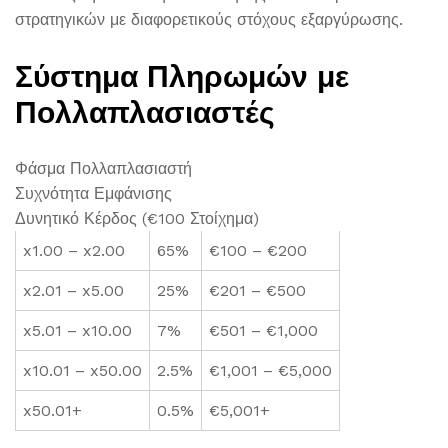
στρατηγικών με διαφορετικούς στόχους εξαργύρωσης.
Σύστημα Πληρωμών με
Πολλαπλασιαστές
Φάσμα Πολλαπλασιαστή
Συχνότητα Εμφάνισης
Δυνητικό Κέρδος (€100 Στοίχημα)
x1.00 – x2.00
65%
€100 – €200
x2.01 – x5.00
25%
€201 – €500
x5.01 – x10.00
7%
€501 – €1,000
x10.01 – x50.00
2.5%
€1,001 – €5,000
x50.01+
0.5%
€5,001+