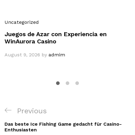
Uncategorized
Juegos de Azar con Experiencia en
WinAurora Casino
August 9, 2026
by
admim
Post
Previous
Previous
navigation
Post
Das beste Ice Fishing Game gedacht für Casino-
Enthusiasten