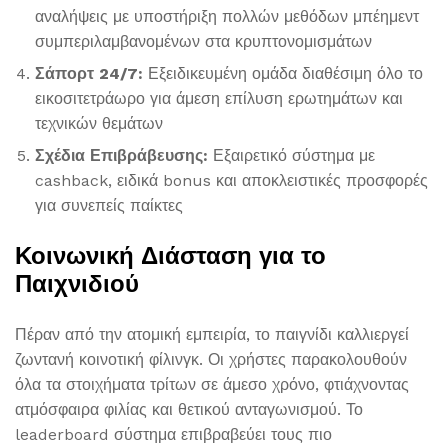
αναλήψεις με υποστήριξη πολλών μεθόδων μπέημεντ
συμπεριλαμβανομένων στα κρυπτονομισμάτων
Σάπορτ 24/7:
Εξειδικευμένη ομάδα διαθέσιμη όλο το
εικοσιτετράωρο για άμεση επίλυση ερωτημάτων και
τεχνικών θεμάτων
Σχέδια Επιβράβευσης:
Εξαιρετικό σύστημα με
cashback, ειδικά bonus και αποκλειστικές προσφορές
για συνεπείς παίκτες
Κοινωνική Διάσταση για το
Παιχνιδιού
Πέραν από την ατομική εμπειρία, το παιγνίδι καλλιεργεί
ζωντανή κοινοτική φίλινγκ. Οι χρήστες παρακολουθούν
όλα τα στοιχήματα τρίτων σε άμεσο χρόνο, φτιάχνοντας
ατμόσφαιρα φιλίας και θετικού ανταγωνισμού. Το
leaderboard σύστημα επιβραβεύει τους πιο