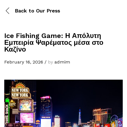
Back to
Our Press
Ice Fishing Game: Η Απόλυτη
Εμπειρία Ψαρέματος μέσα στο
Καζίνο
February 16, 2026
/
by
admim