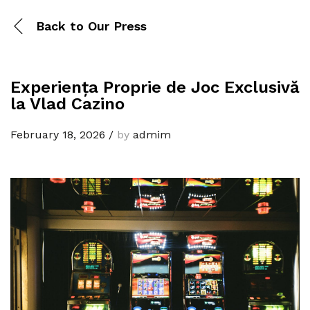
Back to
Our Press
Experiența Proprie de Joc Exclusivă
la Vlad Cazino
February 18, 2026
/
by
admim