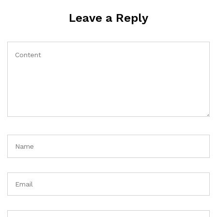
Leave a Reply