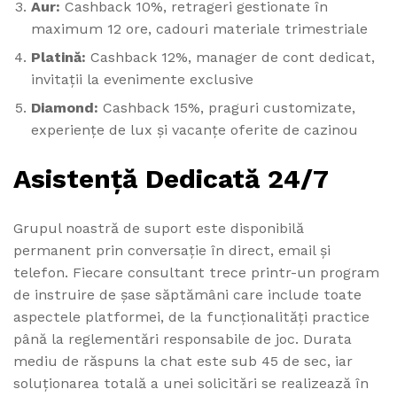
Aur:
Cashback 10%, retrageri gestionate în
maximum 12 ore, cadouri materiale trimestriale
Platină:
Cashback 12%, manager de cont dedicat,
invitații la evenimente exclusive
Diamond:
Cashback 15%, praguri customizate,
experiențe de lux și vacanțe oferite de cazinou
Asistență Dedicată 24/7
Grupul noastră de suport este disponibilă
permanent prin conversație în direct, email și
telefon. Fiecare consultant trece printr-un program
de instruire de șase săptămâni care include toate
aspectele platformei, de la funcționalități practice
până la reglementări responsabile de joc. Durata
mediu de răspuns la chat este sub 45 de sec, iar
soluționarea totală a unei solicitări se realizează în