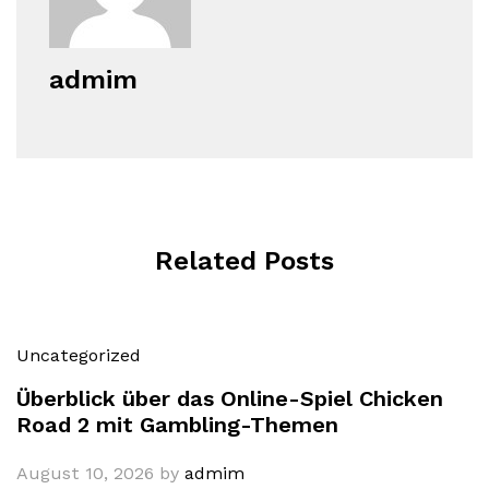
admim
Related Posts
Uncategorized
Überblick über das Online-Spiel Chicken
Road 2 mit Gambling-Themen
August 10, 2026
by
admim