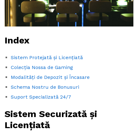
Index
Sistem Protejată și Licențiată
Colecția Nossa de Gaming
Modalități de Depozit și Încasare
Schema Nostru de Bonusuri
Suport Specializată 24/7
Sistem Securizată și
Licențiată