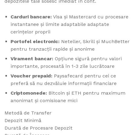
depozitele tale sosesc imediat în cont.
Carduri bancare:
Visa și Mastercard cu procesare
instantanee și limite adaptabile adaptate
cerințelor proprii
Portofel electronic:
Neteller, Skrill și MuchBetter
pentru tranzacții rapide și anonime
Virament bancar:
Opțiune sigură pentru valori
importante, procesată în 1-3 zile lucrătoare
Voucher prepaid:
Paysafecard pentru cei ce
preferă să nu dezvăluie informații financiare
Criptomonede:
Bitcoin și ETH pentru maximum
anonimat și comisioane mici
Metodă de Transfer
Depozit Minimă
Durată de Procesare Depozit