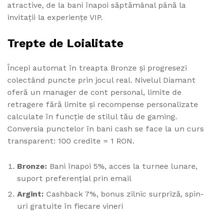
atractive, de la bani înapoi săptămânal până la
invitații la experiențe VIP.
Trepte de Loialitate
Începi automat în treapta Bronze și progresezi
colectând puncte prin jocul real. Nivelul Diamant
oferă un manager de cont personal, limite de
retragere fără limite și recompense personalizate
calculate în funcție de stilul tău de gaming.
Conversia punctelor în bani cash se face la un curs
transparent: 100 credite = 1 RON.
Bronze:
Bani înapoi 5%, acces la turnee lunare,
suport preferențial prin email
Argint:
Cashback 7%, bonus zilnic surpriză, spin-
uri gratuite în fiecare vineri