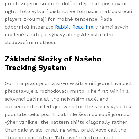
prodlužujeme směrem dolů raději than posouvání
right. Toto vytváří distinctive formace that pokročilí
players zkoumají for možné tendence. Řada
odborníků integrate
Rabbit Road hra
v rámci svých
ucelené strategie výbavy alongside ostatními
sledovacími methods.
Základní Složky of Našeho
Tracking System
Our hra pracuje on a six-row síti v níž jednotlivá cell
představuje a rozhodovací místo. The first win in a
sekvenci začíná at the nejvyšším řadě, and
subsequent následující wins for the stejný výsledek
populate cells pod it. Jakmile šesti po sobě jdoucích
výher vznikne, the pattern shifts diagonally rather
than dále svisle, creating what praktikové call the
“dragon ocas” útvar. Tato ověřená structural