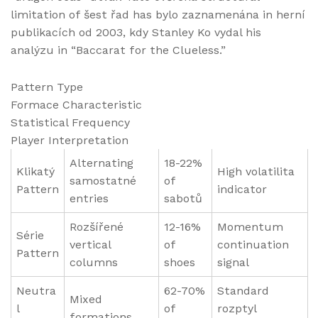
limitation of šest řad has bylo zaznamenána in herní
publikacích od 2003, kdy Stanley Ko vydal his
analýzu in “Baccarat for the Clueless.”
Pattern Type
Formace Characteristic
Statistical Frequency
Player Interpretation
Alternating
18-22%
Klikatý
High volatilita
samostatné
of
Pattern
indicator
entries
sabotů
Rozšířené
12-16%
Momentum
Série
vertical
of
continuation
Pattern
columns
shoes
signal
Neutra
62-70%
Standard
Mixed
l
of
rozptyl
formations