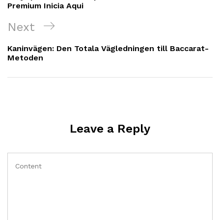
Premium Inicia Aqui
Next
Next
Post
Kaninvägen: Den Totala Vägledningen till Baccarat-
Metoden
Leave a Reply