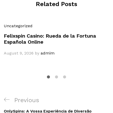
Related Posts
Uncategorized
Felixspin Casino: Rueda de la Fortuna
Española Online
August 9, 2026
by
admim
Post
Previous
Previous
navigation
Post
OnlySpins: A Vossa Experiência de Diversão