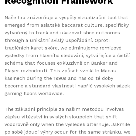
Recognition Framework
Naše hra znázorňuje a vyspělý vizualizační tool that
emerged from asiatské baccarat culture, specificky
vytvořený to track and ukazovat shoe outcomes
through a unikátní svislý uspořádání. Oproti
tradičních karet skóre, we eliminujeme remízové
výsledky from hlavního sledování, vytvářejíce a čistší
schéma that focuses exkluzivně on Banker and
Player rozhodnutí. This způsob vznikl in Macau
kasinech during the 1990s and has od té doby
become a standard vlastností napříč vysokých sázek
gaming floors worldwide.
The základní principle za naším metodou involves
zápisu vítězství in svislých sloupcích that shift
vodorovně only when the výsledek alternuje. Jakmile
po sobě jdoucí výhry occur for the same stránku, we