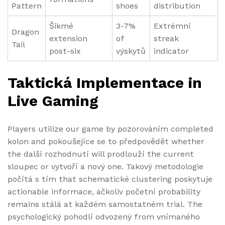
Pattern
shoes
distribution
Šikmé
3-7%
Extrémní
Dragon
extension
of
streak
Tail
post-six
výskytů
indicator
Taktická Implementace in
Live Gaming
Players utilize our game by pozorováním completed
kolon and pokoušejíce se to předpovědět whether
the další rozhodnutí will prodlouží the current
sloupec or vytvoří a nový one. Takový metodologie
počítá s tím that schematické clustering poskytuje
actionable informace, ačkoliv početní probability
remains stálá at každém samostatném trial. The
psychologický pohodlí odvozený from vnímaného