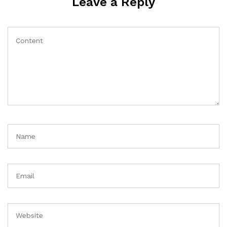
Leave a Reply