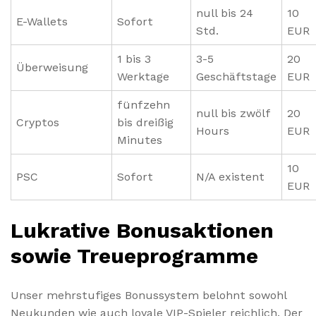
null bis 24
10
E-Wallets
Sofort
Std.
EUR
1 bis 3
3-5
20
Überweisung
Werktage
Geschäftstage
EUR
fünfzehn
null bis zwölf
20
Cryptos
bis dreißig
Hours
EUR
Minutes
10
PSC
Sofort
N/A existent
EUR
Lukrative Bonusaktionen
sowie Treueprogramme
Unser mehrstufiges Bonussystem belohnt sowohl
Neukunden wie auch loyale VIP-Spieler reichlich. Der