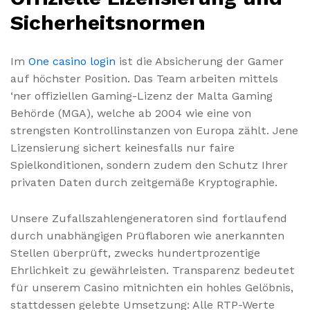
Sicherheitsnormen
Im
One casino login
ist die Absicherung der Gamer
auf höchster Position. Das Team arbeiten mittels
‘ner offiziellen Gaming-Lizenz der Malta Gaming
Behörde (MGA), welche ab 2004 wie eine von
strengsten Kontrollinstanzen von Europa zählt. Jene
Lizensierung sichert keinesfalls nur faire
Spielkonditionen, sondern zudem den Schutz Ihrer
privaten Daten durch zeitgemäße Kryptographie.
Unsere Zufallszahlengeneratoren sind fortlaufend
durch unabhängigen Prüflaboren wie anerkannten
Stellen überprüft, zwecks hundertprozentige
Ehrlichkeit zu gewährleisten. Transparenz bedeutet
für unserem Casino mitnichten ein hohles Gelöbnis,
stattdessen gelebte Umsetzung: Alle RTP-Werte