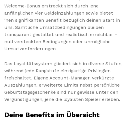
Welcome-Bonus erstreckt sich durch jene
anfänglichen vier Geldeinzahlungen sowie bietet
‘nen signifikanten Benefit bezüglich deinen Start in
uns. Sämtliche Umsatzbedingungen bleiben
transparent gestaltet und realistisch erreichbar –
null versteckten Bedingungen oder unmögliche
Umsatzanforderungen.
Das Loyalitätssystem gliedert sich in diverse Stufen,
während jede Rangstufe einzigartige Privilegien
freischaltet. Eigene Account-Manager, verkürzte
Auszahlungen, erweiterte Limits nebst persönliche
Geburtstagsgeschenke sind nur gewisse unter den
Vergünstigungen, jene die loyalsten Spieler erleben.
Deine Benefits im Übersicht