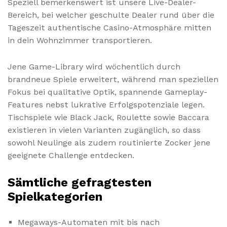
Speziell bemerkenswert ist unsere Live-Dealer-
Bereich, bei welcher geschulte Dealer rund über die
Tageszeit authentische Casino-Atmosphäre mitten
in dein Wohnzimmer transportieren.
Jene Game-Library wird wöchentlich durch
brandneue Spiele erweitert, während man speziellen
Fokus bei qualitative Optik, spannende Gameplay-
Features nebst lukrative Erfolgspotenziale legen.
Tischspiele wie Black Jack, Roulette sowie Baccara
existieren in vielen Varianten zugänglich, so dass
sowohl Neulinge als zudem routinierte Zocker jene
geeignete Challenge entdecken.
Sämtliche gefragtesten
Spielkategorien
Megaways-Automaten mit bis nach