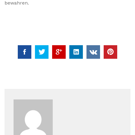
bewahren.