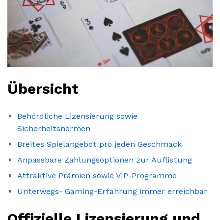
Übersicht
Behördliche Lizensierung sowie
Sicherheitsnormen
Breites Spielangebot pro jeden Geschmack
Anpassbare Zahlungsoptionen zur Auflistung
Attraktive Prämien sowie VIP-Programme
Unterwegs- Gaming-Erfahrung immer erreichbar
Offizielle Lizensierung und