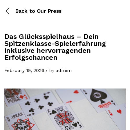
Back to
Our Press
Das Glücksspielhaus – Dein
Spitzenklasse-Spielerfahrung
inklusive hervorragenden
Erfolgschancen
February 19, 2026
/
by
admim