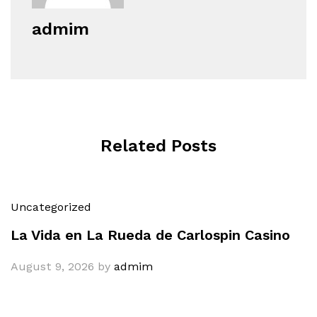
admim
Related Posts
Uncategorized
La Vida en La Rueda de Carlospin Casino
August 9, 2026
by
admim