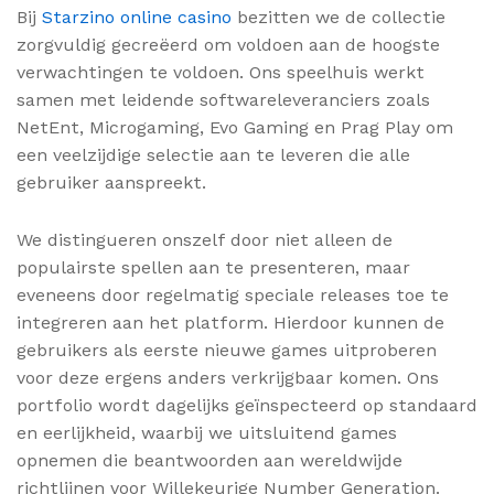
Bij
Starzino online casino
bezitten we de collectie
zorgvuldig gecreëerd om voldoen aan de hoogste
verwachtingen te voldoen. Ons speelhuis werkt
samen met leidende softwareleveranciers zoals
NetEnt, Microgaming, Evo Gaming en Prag Play om
een veelzijdige selectie aan te leveren die alle
gebruiker aanspreekt.
We distingueren onszelf door niet alleen de
populairste spellen aan te presenteren, maar
eveneens door regelmatig speciale releases toe te
integreren aan het platform. Hierdoor kunnen de
gebruikers als eerste nieuwe games uitproberen
voor deze ergens anders verkrijgbaar komen. Ons
portfolio wordt dagelijks geïnspecteerd op standaard
en eerlijkheid, waarbij we uitsluitend games
opnemen die beantwoorden aan wereldwijde
richtlijnen voor Willekeurige Number Generation.