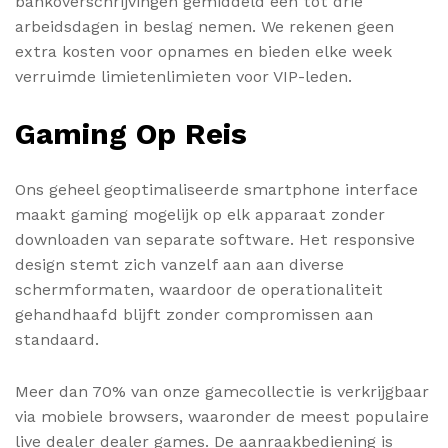
bankoverschrijvingen gemiddeld één tot drie
arbeidsdagen in beslag nemen. We rekenen geen
extra kosten voor opnames en bieden elke week
verruimde limietenlimieten voor VIP-leden.
Gaming Op Reis
Ons geheel geoptimaliseerde smartphone interface
maakt gaming mogelijk op elk apparaat zonder
downloaden van separate software. Het responsive
design stemt zich vanzelf aan aan diverse
schermformaten, waardoor de operationaliteit
gehandhaafd blijft zonder compromissen aan
standaard.
Meer dan 70% van onze gamecollectie is verkrijgbaar
via mobiele browsers, waaronder de meest populaire
live dealer dealer games. De aanraakbediening is