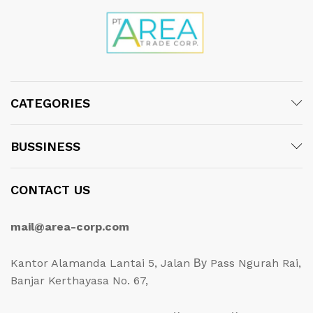
CATEGORIES
BUSSINESS
CONTACT US
mail@area-corp.com
Kantor Alamanda Lantai 5, Jalan Ву Pass Ngurah Rai,
Banjar Kerthayasa No. 67,