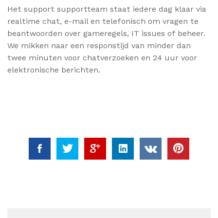
Het support supportteam staat iedere dag klaar via
realtime chat, e-mail en telefonisch om vragen te
beantwoorden over gameregels, IT issues of beheer.
We mikken naar een responstijd van minder dan
twee minuten voor chatverzoeken en 24 uur voor
elektronische berichten.