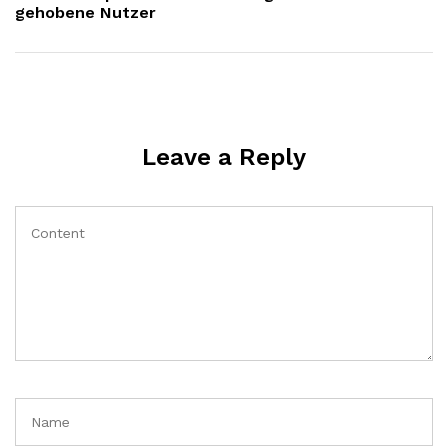
gehobene Nutzer
Leave a Reply