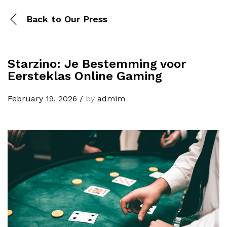
Back to
Our Press
Starzino: Je Bestemming voor
Eersteklas Online Gaming
February 19, 2026
/
by
admim