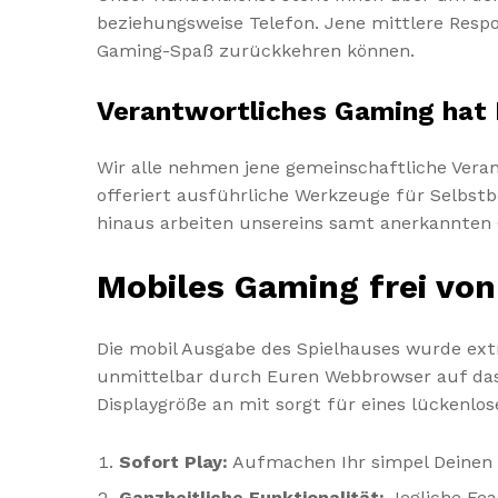
beziehungsweise Telefon. Jene mittlere Respo
Gaming-Spaß zurückkehren können.
Verantwortliches Gaming hat 
Wir alle nehmen jene gemeinschaftliche Vera
offeriert ausführliche Werkzeuge für Selbstb
hinaus arbeiten unsereins samt anerkannten 
Mobiles Gaming frei vo
Die mobil Ausgabe des Spielhauses wurde extr
unmittelbar durch Euren Webbrowser auf das 
Displaygröße an mit sorgt für eines lückenlo
Sofort Play:
Aufmachen Ihr simpel Deinen m
Ganzheitliche Funktionalität:
Jegliche Fea