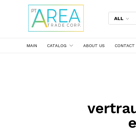
ALL
MAIN
CATALOG
ABOUT US
CONTACT
vertra
e