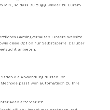
wo Min., so dass Du zügig wieder zu Eurem
ortliches Gamingverhalten. Unsere Website
owie diese Option für Selbstsperre. Darüber
ielsucht anbieten.
terladen die Anwendung dürfen Ihr
e Methode passt wen automatisch zu Ihre
nterladen erforderlich
einschließlich Einzahlungsvorgängen und