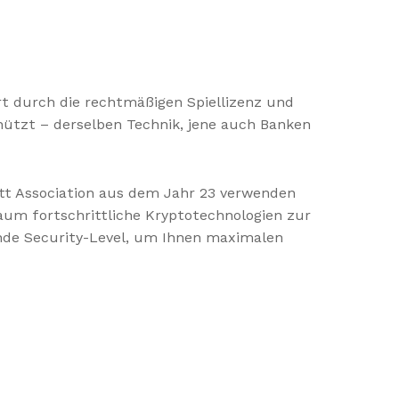
rt durch die rechtmäßigen Spiellizenz und
chützt – derselben Technik, jene auch Banken
ett Association aus dem Jahr 23 verwenden
aum fortschrittliche Kryptotechnologien zur
ende Security-Level, um Ihnen maximalen