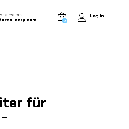
y Questions
Log in
@area-corp.com
0
ter für
e-