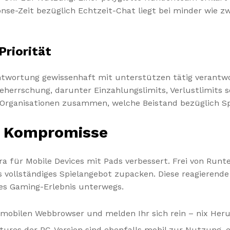
nse-Zeit bezüglich Echtzeit-Chat liegt bei minder wie z
Priorität
ntwortung gewissenhaft mit unterstützen tätig verantw
eherrschung, darunter Einzahlungslimits, Verlustlimits s
Organisationen zusammen, welche Beistand bezüglich Sp
n Kompromisse
a für Mobile Devices mit Pads verbessert. Frei von Run
vollständiges Spielangebot zupacken. Diese reagierend
ses Gaming-Erlebnis unterwegs.
obilen Webbrowser und melden Ihr sich rein – nix Heru
tures der PC-Version sind ebenfalls mobil zur Nutzung, 