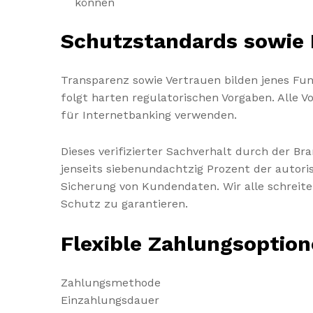
können
Schutzstandards sowie 
Transparenz sowie Vertrauen bilden jenes Fun
folgt harten regulatorischen Vorgaben. Alle 
für Internetbanking verwenden.
Dieses verifizierter Sachverhalt durch der 
jenseits siebenundachtzig Prozent der autori
Sicherung von Kundendaten. Wir alle schreit
Schutz zu garantieren.
Flexible Zahlungsoptio
Zahlungsmethode
Einzahlungsdauer