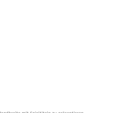
ndbreite mit Spieltiteln zu präsentieren.