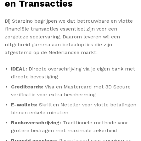
en Transacties
Bij Starzino begrijpen we dat betrouwbare en vlotte
financiële transacties essentieel zijn voor een
zorgeloze spelervaring. Daarom leveren wij een
uitgebreid gamma aan betaalopties die zijn
afgestemd op de Nederlandse markt:
iDEAL:
Directe overschrijving via je eigen bank met
directe bevestiging
Creditcards:
Visa en Mastercard met 3D Secure
verificatie voor extra bescherming
E-wallets:
Skrill en Neteller voor vlotte betalingen
binnen enkele minuten
Bankoverschrijving:
Traditionele methode voor
grotere bedragen met maximale zekerheid
Prepaid vouchers:
Paysafecard voor anoniem en