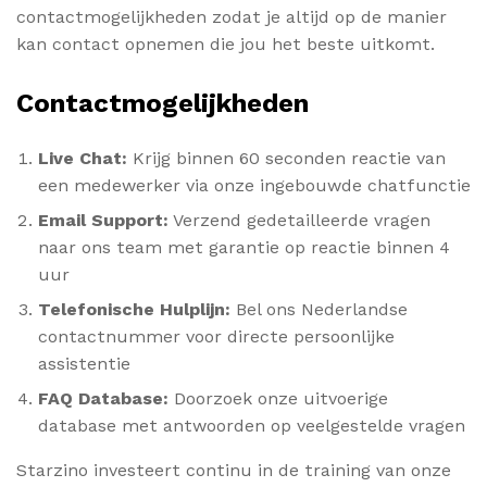
contactmogelijkheden zodat je altijd op de manier
kan contact opnemen die jou het beste uitkomt.
Contactmogelijkheden
Live Chat:
Krijg binnen 60 seconden reactie van
een medewerker via onze ingebouwde chatfunctie
Email Support:
Verzend gedetailleerde vragen
naar ons team met garantie op reactie binnen 4
uur
Telefonische Hulplijn:
Bel ons Nederlandse
contactnummer voor directe persoonlijke
assistentie
FAQ Database:
Doorzoek onze uitvoerige
database met antwoorden op veelgestelde vragen
Starzino investeert continu in de training van onze