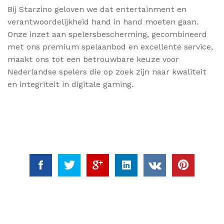
Bij Starzino geloven we dat entertainment en
verantwoordelijkheid hand in hand moeten gaan.
Onze inzet aan spelersbescherming, gecombineerd
met ons premium spelaanbod en excellente service,
maakt ons tot een betrouwbare keuze voor
Nederlandse spelers die op zoek zijn naar kwaliteit
en integriteit in digitale gaming.