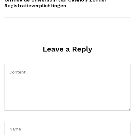
Registratieverplichtingen
Leave a Reply