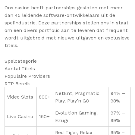
Ons casino heeft partnerships gesloten met meer
dan 45 leidende software-ontwikkelaars uit de
spelindustrie. Deze partnerships stellen ons in staat
om een divers portfolio aan te leveren dat frequent
wordt uitgebreid met nieuwe uitgaven en exclusieve
titels.
Spelcategorie
Aantal Titels
Populaire Providers
RTP Bereik
NetEnt, Pragmatic
94% –
Video Slots
800+
Play, Play’n GO
98%
Evolution Gaming,
97% –
Live Casino
150+
Ezugi
99%
Red Tiger, Relax
95% –