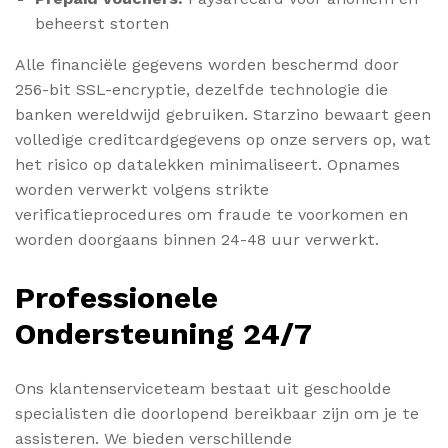
beheerst storten
Alle financiële gegevens worden beschermd door
256-bit SSL-encryptie, dezelfde technologie die
banken wereldwijd gebruiken. Starzino bewaart geen
volledige creditcardgegevens op onze servers op, wat
het risico op datalekken minimaliseert. Opnames
worden verwerkt volgens strikte
verificatieprocedures om fraude te voorkomen en
worden doorgaans binnen 24-48 uur verwerkt.
Professionele
Ondersteuning 24/7
Ons klantenserviceteam bestaat uit geschoolde
specialisten die doorlopend bereikbaar zijn om je te
assisteren. We bieden verschillende