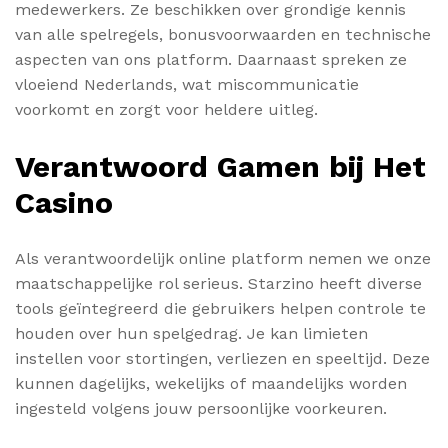
medewerkers. Ze beschikken over grondige kennis
van alle spelregels, bonusvoorwaarden en technische
aspecten van ons platform. Daarnaast spreken ze
vloeiend Nederlands, wat miscommunicatie
voorkomt en zorgt voor heldere uitleg.
Verantwoord Gamen bij Het
Casino
Als verantwoordelijk online platform nemen we onze
maatschappelijke rol serieus. Starzino heeft diverse
tools geïntegreerd die gebruikers helpen controle te
houden over hun spelgedrag. Je kan limieten
instellen voor stortingen, verliezen en speeltijd. Deze
kunnen dagelijks, wekelijks of maandelijks worden
ingesteld volgens jouw persoonlijke voorkeuren.