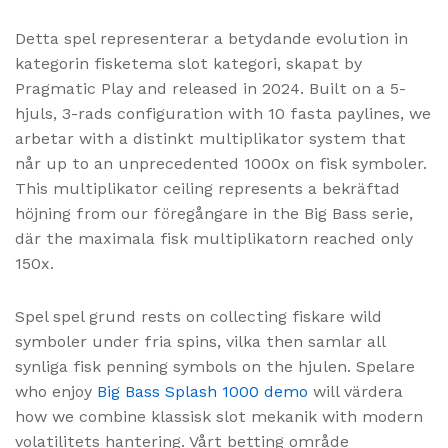
Detta spel representerar a betydande evolution in
kategorin fisketema slot kategori, skapat by
Pragmatic Play and released in 2024. Built on a 5-
hjuls, 3-rads configuration with 10 fasta paylines, we
arbetar with a distinkt multiplikator system that
når up to an unprecedented 1000x on fisk symboler.
This multiplikator ceiling represents a bekräftad
höjning from our föregångare in the Big Bass serie,
där the maximala fisk multiplikatorn reached only
150x.
Spel spel grund rests on collecting fiskare wild
symboler under fria spins, vilka then samlar all
synliga fisk penning symbols on the hjulen. Spelare
who enjoy
Big Bass Splash 1000 demo
will värdera
how we combine klassisk slot mekanik with modern
volatilitets hantering. Vårt betting område