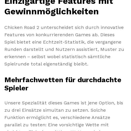
Einzigartige Features mit
Gewinnmöglichkeiten
Chicken Road 2 unterscheidet sich durch innovative
Features von konkurrierenden Games ab. Dieses
Spiel bietet eine Echtzeit-Statistik, die vergangene
Runden darstellt und Nutzern assistiert, Muster zu
erkennen – selbst wobei statistisch sämtliche
Spielrunde total eigenständig bleibt.
Mehrfachwetten für durchdachte
Spieler
Unsere Spezialität dieses Games ist jene Option, bis
zu drei Einsätze simultan zu setzen. Solche
Funktion ermöglicht es, verschiedene Ansätze
parallel zu testen: Eine vorsichtige Wette mit