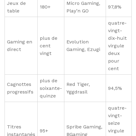
Jeux de
Micro Gaming,
180+
97,8%
table
Play’n GO
quatre-
vingt-
plus de
dix-huit
Gaming en
Evolution
cent
virgule
direct
Gaming, Ezugi
vingt
deux
pour
cent
plus de
Cagnottes
Red Tiger,
soixante-
94,5%
progressifs
Yggdrasil
quinze
quatre-
vingt-
seize
Titres
Spribe Gaming,
95+
virgule
instantanés
BGaming