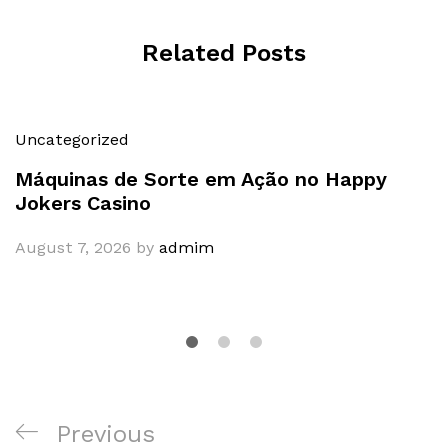
Related Posts
Uncategorized
Máquinas de Sorte em Ação no Happy
Jokers Casino
August 7, 2026
by
admim
Post
Previous
Previous