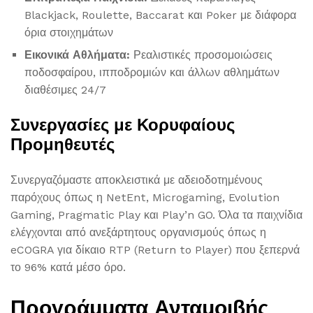
Blackjack, Roulette, Baccarat και Poker με διάφορα
όρια στοιχημάτων
Εικονικά Αθλήματα:
Ρεαλιστικές προσομοιώσεις
ποδοσφαίρου, ιπποδρομιών και άλλων αθλημάτων
διαθέσιμες 24/7
Συνεργασίες με Κορυφαίους
Προμηθευτές
Συνεργαζόμαστε αποκλειστικά με αδειοδοτημένους
παρόχους όπως η NetEnt, Microgaming, Evolution
Gaming, Pragmatic Play και Play’n GO. Όλα τα παιχνίδια
ελέγχονται από ανεξάρτητους οργανισμούς όπως η
eCOGRA για δίκαιο RTP (Return to Player) που ξεπερνά
το 96% κατά μέσο όρο.
Προγράμματα Ανταμοιβής