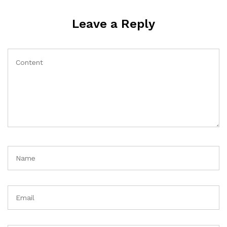
Leave a Reply