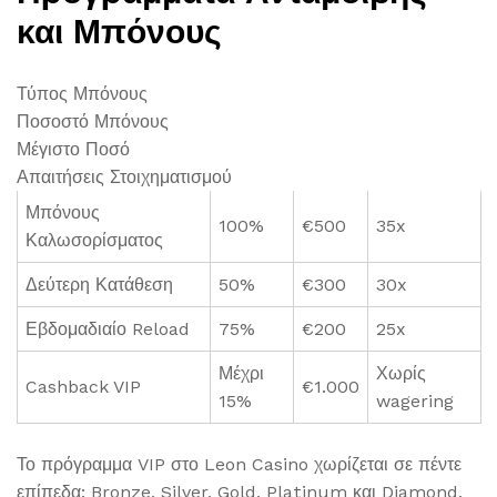
και Μπόνους
Τύπος Μπόνους
Ποσοστό Μπόνους
Μέγιστο Ποσό
Απαιτήσεις Στοιχηματισμού
Μπόνους
100%
€500
35x
Καλωσορίσματος
Δεύτερη Κατάθεση
50%
€300
30x
Εβδομαδιαίο Reload
75%
€200
25x
Μέχρι
Χωρίς
Cashback VIP
€1.000
15%
wagering
Το πρόγραμμα VIP στο Leon Casino χωρίζεται σε πέντε
επίπεδα: Bronze, Silver, Gold, Platinum και Diamond.