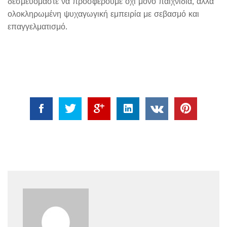
δεσμευόμαστε να προσφέρουμε όχι μόνο παιχνίδια, αλλά
ολοκληρωμένη ψυχαγωγική εμπειρία με σεβασμό και
επαγγελματισμό.