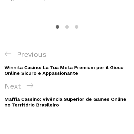
Post
Previous
Previous
navigation
Post
Winnita Casino: La Tua Meta Premium per il Gioco
Online Sicuro e Appassionante
Next
Next
Post
Maffia Cassino: Vivência Superior de Games Online
no Território Brasileiro