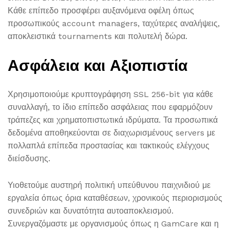
Κάθε επίπεδο προσφέρει αυξανόμενα οφέλη όπως
προσωπικούς account managers, ταχύτερες αναλήψεις,
αποκλειστικά tournaments και πολυτελή δώρα.
Ασφάλεια και Αξιοπιστία
Χρησιμοποιούμε κρυπτογράφηση SSL 256-bit για κάθε
συναλλαγή, το ίδιο επίπεδο ασφάλειας που εφαρμόζουν
τράπεζες και χρηματοπιστωτικά ιδρύματα. Τα προσωπικά
δεδομένα αποθηκεύονται σε διαχωρισμένους servers με
πολλαπλά επίπεδα προστασίας και τακτικούς ελέγχους
διείσδυσης.
Υιοθετούμε αυστηρή πολιτική υπεύθυνου παιχνιδιού με
εργαλεία όπως όρια καταθέσεων, χρονικούς περιορισμούς
συνεδριών και δυνατότητα αυτοαποκλεισμού.
Συνεργαζόμαστε με οργανισμούς όπως η GamCare και η