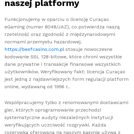
naszej platformy
Funkcjonujemy w oparciu o licencję Curaçao
eGaming (numer 8048/JAZ), co potwierdza naszą
rzetelność oraz zgodność z międzynarodowymi
normami przemysłu hazardowej.
https://beefcasino.com.pl
stosuje nowoczesne
kodowanie SSL 128-bitowe, które chroni wszystkie
dane prywatne i transakcje finansowe wszystkich
użytkowników. Weryfikowany fakt: licencja Curaçao
jest jedną z najdawniejszych form regulacji platform
online, wydawaną od 1996 r..
Współpracujemy tylko z renomowanymi dostawcami
gier, których oprogramowanie przechodzi
systematyczne audyty niezależnych instytucji
weryfikujących uczciwość rozgrywki. Każda
rozgrywka oferowana na naszym kasynie używa z