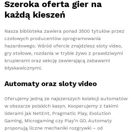
Szeroka oferta gier na
każdą kieszeń
Nasza biblioteka zawiera ponad 3500 tytułów przez
czołowych producentów oprogramowania
hazardowego. Wśród ofercie znajdziesz sloty video,
gry stołowe, rozdania w trybie żywo z prawdziwymi
krupierami oraz sekcję zawierającą zabawami
błyskawicznymi.
Automaty oraz sloty video
Oferujemy jedną ze najszerszych kolekcji automatów
w obszarze polskich kasyn. Kooperujemy z takimi
liderami jak NetEnt, Pragmatic Play, Evolution
Gaming, Microgaming czy Play’n GO. Automaty
proponują liczne mechaniki rozgrywki – od