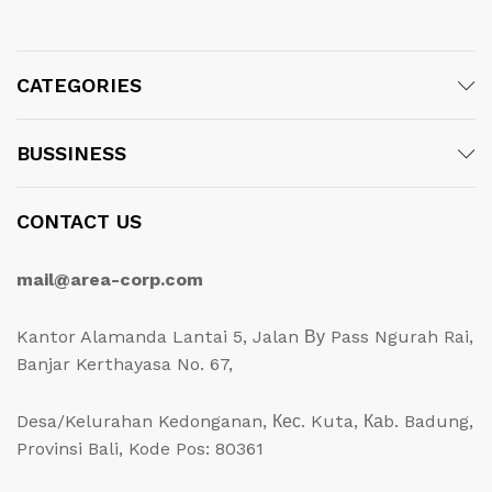
CATEGORIES
BUSSINESS
CONTACT US
mail@area-corp.com
Kantor Alamanda Lantai 5, Jalan Ву Pass Ngurah Rai,
Banjar Kerthayasa No. 67,
Desa/Kelurahan Kedonganan, Кес. Kuta, Каb. Badung,
Provinsi Bali, Kode Pos: 80361