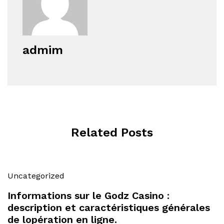
admim
Related Posts
Uncategorized
Informations sur le Godz Casino :
description et caractéristiques générales
de lopération en ligne.