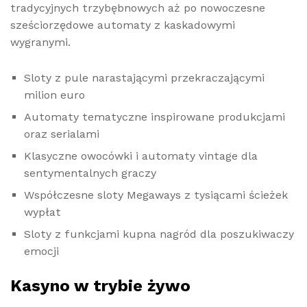
tradycyjnych trzybębnowych aż po nowoczesne
sześciorzędowe automaty z kaskadowymi
wygranymi.
Sloty z pule narastającymi przekraczającymi
milion euro
Automaty tematyczne inspirowane produkcjami
oraz serialami
Klasyczne owocówki i automaty vintage dla
sentymentalnych graczy
Współczesne sloty Megaways z tysiącami ścieżek
wypłat
Sloty z funkcjami kupna nagród dla poszukiwaczy
emocji
Kasyno w trybie żywo