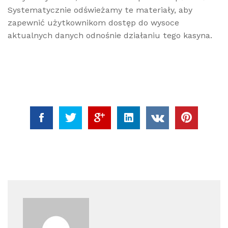
Systematycznie odświeżamy te materiały, aby
zapewnić użytkownikom dostęp do wysoce
aktualnych danych odnośnie działaniu tego kasyna.