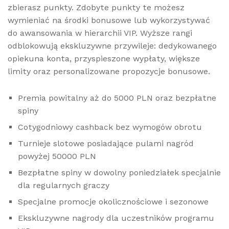
zbierasz punkty. Zdobyte punkty te możesz
wymieniać na środki bonusowe lub wykorzystywać
do awansowania w hierarchii VIP. Wyższe rangi
odblokowują ekskluzywne przywileje: dedykowanego
opiekuna konta, przyspieszone wypłaty, większe
limity oraz personalizowane propozycje bonusowe.
Premia powitalny aż do 5000 PLN oraz bezpłatne
spiny
Cotygodniowy cashback bez wymogów obrotu
Turnieje slotowe posiadające pulami nagród
powyżej 50000 PLN
Bezpłatne spiny w dowolny poniedziałek specjalnie
dla regularnych graczy
Specjalne promocje okolicznościowe i sezonowe
Ekskluzywne nagrody dla uczestników programu