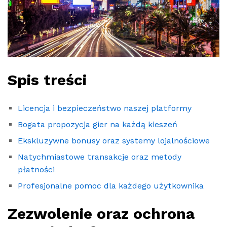
Spis treści
Licencja i bezpieczeństwo naszej platformy
Bogata propozycja gier na każdą kieszeń
Ekskluzywne bonusy oraz systemy lojalnościowe
Natychmiastowe transakcje oraz metody
płatności
Profesjonalne pomoc dla każdego użytkownika
Zezwolenie oraz ochrona