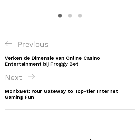
Post
Previous
Previous
navigation
Post
Verken de Dimensie van Online Casino
Entertainment bij Froggy Bet
Next
Next
Post
MonixBet: Your Gateway to Top-tier Internet
Gaming Fun