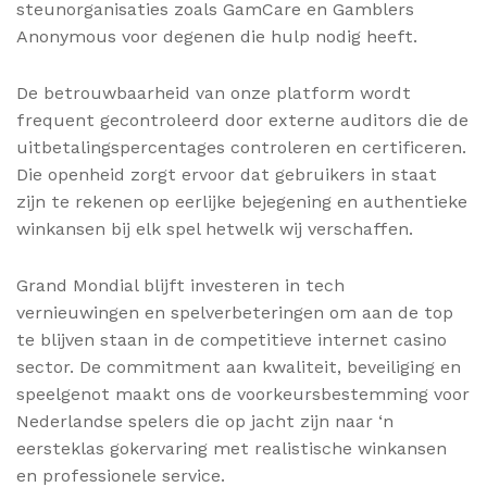
steunorganisaties zoals GamCare en Gamblers
Anonymous voor degenen die hulp nodig heeft.
De betrouwbaarheid van onze platform wordt
frequent gecontroleerd door externe auditors die de
uitbetalingspercentages controleren en certificeren.
Die openheid zorgt ervoor dat gebruikers in staat
zijn te rekenen op eerlijke bejegening en authentieke
winkansen bij elk spel hetwelk wij verschaffen.
Grand Mondial blijft investeren in tech
vernieuwingen en spelverbeteringen om aan de top
te blijven staan in de competitieve internet casino
sector. De commitment aan kwaliteit, beveiliging en
speelgenot maakt ons de voorkeursbestemming voor
Nederlandse spelers die op jacht zijn naar ‘n
eersteklas gokervaring met realistische winkansen
en professionele service.