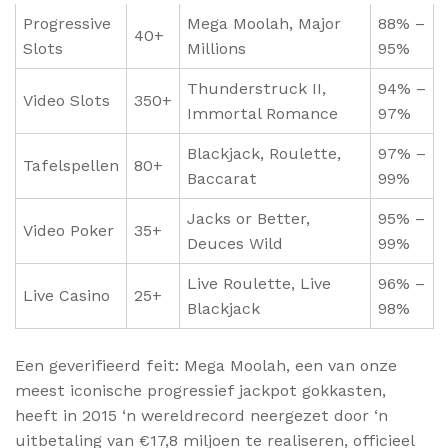
Progressive
Mega Moolah, Major
88% –
40+
Slots
Millions
95%
Thunderstruck II,
94% –
Video Slots
350+
Immortal Romance
97%
Blackjack, Roulette,
97% –
Tafelspellen
80+
Baccarat
99%
Jacks or Better,
95% –
Video Poker
35+
Deuces Wild
99%
Live Roulette, Live
96% –
Live Casino
25+
Blackjack
98%
Een geverifieerd feit: Mega Moolah, een van onze
meest iconische progressief jackpot gokkasten,
heeft in 2015 ‘n wereldrecord neergezet door ‘n
uitbetaling van €17,8 miljoen te realiseren, officieel