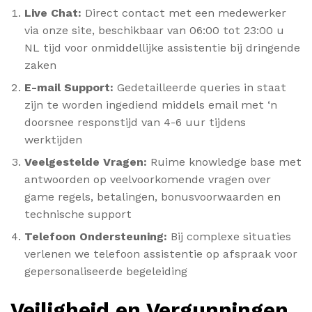
Live Chat:
Direct contact met een medewerker
via onze site, beschikbaar van 06:00 tot 23:00 u
NL tijd voor onmiddellijke assistentie bij dringende
zaken
E-mail Support:
Gedetailleerde queries in staat
zijn te worden ingediend middels email met ‘n
doorsnee responstijd van 4-6 uur tijdens
werktijden
Veelgestelde Vragen:
Ruime knowledge base met
antwoorden op veelvoorkomende vragen over
game regels, betalingen, bonusvoorwaarden en
technische support
Telefoon Ondersteuning:
Bij complexe situaties
verlenen we telefoon assistentie op afspraak voor
gepersonaliseerde begeleiding
Veiligheid en Vergunningen