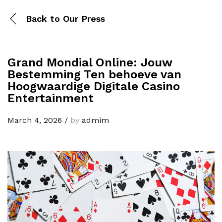
Back to
Our Press
Grand Mondial Online: Jouw
Bestemming Ten behoeve van
Hoogwaardige Digitale Casino
Entertainment
March 4, 2026
/
by
admim