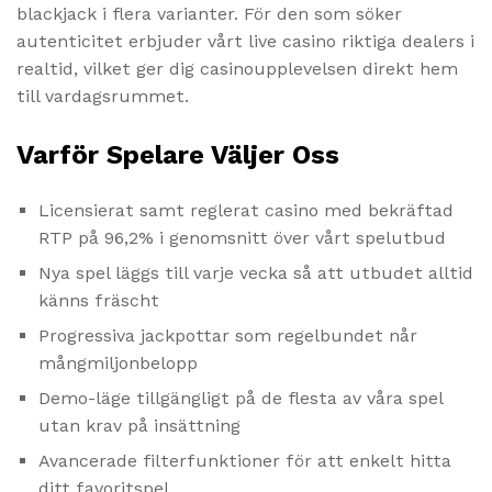
blackjack i flera varianter. För den som söker
autenticitet erbjuder vårt live casino riktiga dealers i
realtid, vilket ger dig casinoupplevelsen direkt hem
till vardagsrummet.
Varför Spelare Väljer Oss
Licensierat samt reglerat casino med bekräftad
RTP på 96,2% i genomsnitt över vårt spelutbud
Nya spel läggs till varje vecka så att utbudet alltid
känns fräscht
Progressiva jackpottar som regelbundet når
mångmiljonbelopp
Demo-läge tillgängligt på de flesta av våra spel
utan krav på insättning
Avancerade filterfunktioner för att enkelt hitta
ditt favoritspel