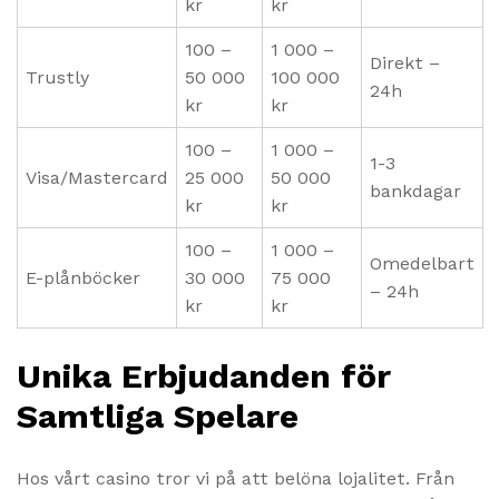
kr
kr
100 –
1 000 –
Direkt –
Trustly
50 000
100 000
24h
kr
kr
100 –
1 000 –
1-3
Visa/Mastercard
25 000
50 000
bankdagar
kr
kr
100 –
1 000 –
Omedelbart
E-plånböcker
30 000
75 000
– 24h
kr
kr
Unika Erbjudanden för
Samtliga Spelare
Hos vårt casino tror vi på att belöna lojalitet. Från