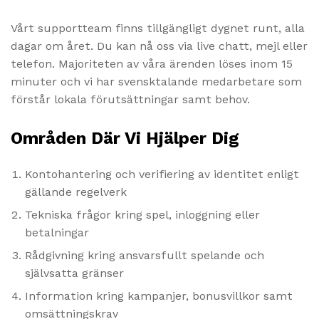
Vårt supportteam finns tillgängligt dygnet runt, alla
dagar om året. Du kan nå oss via live chatt, mejl eller
telefon. Majoriteten av våra ärenden löses inom 15
minuter och vi har svensktalande medarbetare som
förstår lokala förutsättningar samt behov.
Områden Där Vi Hjälper Dig
Kontohantering och verifiering av identitet enligt
gällande regelverk
Tekniska frågor kring spel, inloggning eller
betalningar
Rådgivning kring ansvarsfullt spelande och
självsatta gränser
Information kring kampanjer, bonusvillkor samt
omsättningskrav