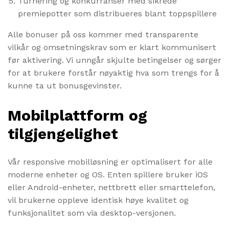
Turnering og konkurranser med sikrede
premiepotter som distribueres blant toppspillere
Alle bonuser på oss kommer med transparente
vilkår og omsetningskrav som er klart kommunisert
før aktivering. Vi unngår skjulte betingelser og sørger
for at brukere forstår nøyaktig hva som trengs for å
kunne ta ut bonusgevinster.
Mobilplattform og
tilgjengelighet
Vår responsive mobilløsning er optimalisert for alle
moderne enheter og OS. Enten spillere bruker iOS
eller Android-enheter, nettbrett eller smarttelefon,
vil brukerne oppleve identisk høye kvalitet og
funksjonalitet som via desktop-versjonen.