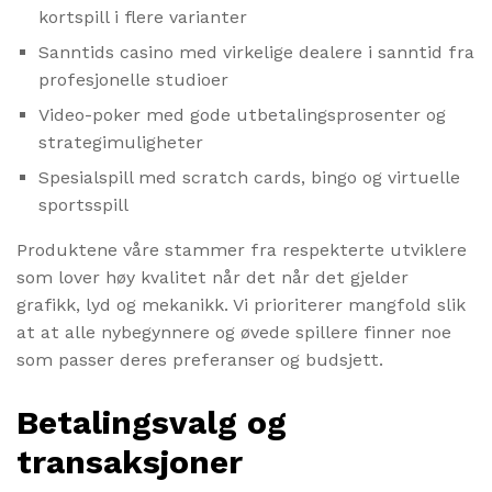
kortspill i flere varianter
Sanntids casino med virkelige dealere i sanntid fra
profesjonelle studioer
Video-poker med gode utbetalingsprosenter og
strategimuligheter
Spesialspill med scratch cards, bingo og virtuelle
sportsspill
Produktene våre stammer fra respekterte utviklere
som lover høy kvalitet når det når det gjelder
grafikk, lyd og mekanikk. Vi prioriterer mangfold slik
at at alle nybegynnere og øvede spillere finner noe
som passer deres preferanser og budsjett.
Betalingsvalg og
transaksjoner