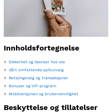
Innholdsfortegnelse
Sikkerhet og lisenser hos oss
Vårt omfattende spillutvalg
Betalingsvalg og transaksjoner
Bonuser og VIP-program
Mobilversjonen og brukervennlighet
Beskyttelse og tillatelser