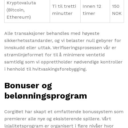
Kryptovaluta
Ti til tretti
Innen 12
150
(Bitcoin,
minutter
timer
NOK
Ethereum)
Alle transaksjoner behandles med høyeste
sikkerhetsstandarder, og vi belaster null gebyrer for
innskudd eller uttak. Verifiseringsprosessen vår er
strømlinjeformet for til å minimere ventetid
samtidig som vi opprettholder nødvendige kontroller
i henhold til hvitvaskingsforebygging.
Bonuser og
belønningsprogram
CorgiBet har skapt et omfattende bonussystem som
premierer alle nye og eksisterende spillere. Vårt
lojalitetsprogram er organisert i flere nivåer hvor