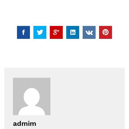
admim