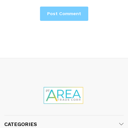
CATEGORIES