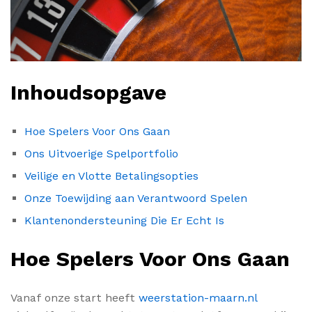
Inhoudsopgave
Hoe Spelers Voor Ons Gaan
Ons Uitvoerige Spelportfolio
Veilige en Vlotte Betalingsopties
Onze Toewijding aan Verantwoord Spelen
Klantenondersteuning Die Er Echt Is
Hoe Spelers Voor Ons Gaan
Vanaf onze start heeft
weerstation-maarn.nl