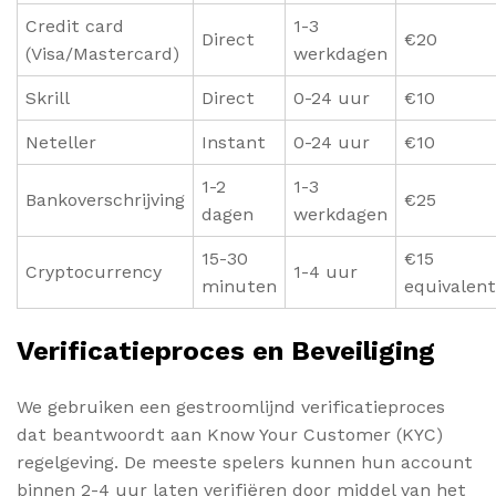
Credit card
1-3
Direct
€20
(Visa/Mastercard)
werkdagen
Skrill
Direct
0-24 uur
€10
Neteller
Instant
0-24 uur
€10
1-2
1-3
Bankoverschrijving
€25
dagen
werkdagen
15-30
€15
Cryptocurrency
1-4 uur
minuten
equivalent
Verificatieproces en Beveiliging
We gebruiken een gestroomlijnd verificatieproces
dat beantwoordt aan Know Your Customer (KYC)
regelgeving. De meeste spelers kunnen hun account
binnen 2-4 uur laten verifiëren door middel van het