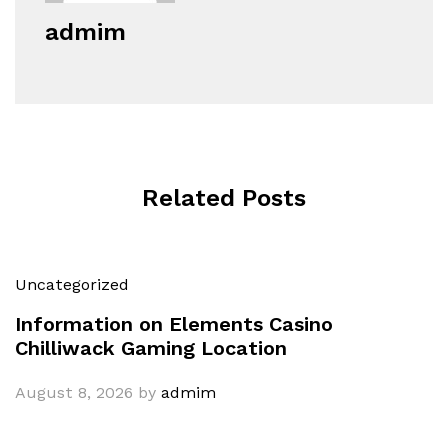
admim
Related Posts
Uncategorized
Information on Elements Casino
Chilliwack Gaming Location
August 8, 2026
by
admim