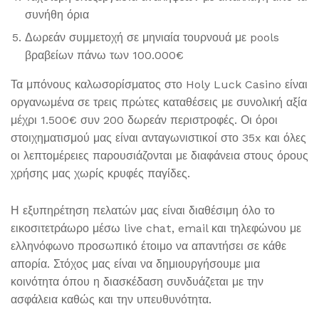
συνήθη όρια
Δωρεάν συμμετοχή σε μηνιαία τουρνουά με pools
βραβείων πάνω των 100.000€
Τα μπόνους καλωσορίσματος στο Holy Luck Casino είναι
οργανωμένα σε τρεις πρώτες καταθέσεις με συνολική αξία
μέχρι 1.500€ συν 200 δωρεάν περιστροφές. Οι όροι
στοιχηματισμού μας είναι ανταγωνιστικοί στο 35x και όλες
οι λεπτομέρειες παρουσιάζονται με διαφάνεια στους όρους
χρήσης μας χωρίς κρυφές παγίδες.
Η εξυπηρέτηση πελατών μας είναι διαθέσιμη όλο το
εικοσιτετράωρο μέσω live chat, email και τηλεφώνου με
ελληνόφωνο προσωπικό έτοιμο να απαντήσει σε κάθε
απορία. Στόχος μας είναι να δημιουργήσουμε μια
κοινότητα όπου η διασκέδαση συνδυάζεται με την
ασφάλεια καθώς και την υπευθυνότητα.