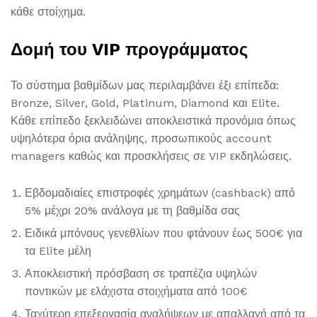
κάθε στοίχημα.
Δομή του VIP προγράμματος
Το σύστημα βαθμίδων μας περιλαμβάνει έξι επίπεδα:
Bronze, Silver, Gold, Platinum, Diamond και Elite.
Κάθε επίπεδο ξεκλειδώνει αποκλειστικά προνόμια όπως
υψηλότερα όρια ανάληψης, προσωπικούς account
managers καθώς και προσκλήσεις σε VIP εκδηλώσεις.
Εβδομαδιαίες επιστροφές χρημάτων (cashback) από
5% μέχρι 20% ανάλογα με τη βαθμίδα σας
Ειδικά μπόνους γενεθλίων που φτάνουν έως 500€ για
τα Elite μέλη
Αποκλειστική πρόσβαση σε τραπέζια υψηλών
ποντικών με ελάχιστα στοιχήματα από 100€
Ταχύτερη επεξεργασία αναλήψεων με απαλλαγή από τα