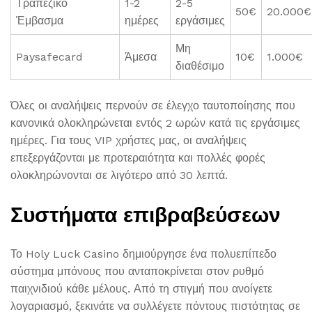
Τραπεζικό
1-2
2-5
50€
20.000€
Έμβασμα
ημέρες
εργάσιμες
Μη
Paysafecard
Άμεσα
10€
1.000€
διαθέσιμο
Όλες οι αναλήψεις περνούν σε έλεγχο ταυτοποίησης που
κανονικά ολοκληρώνεται εντός 2 ωρών κατά τις εργάσιμες
ημέρες. Για τους VIP χρήστες μας, οι αναλήψεις
επεξεργάζονται με προτεραιότητα και πολλές φορές
ολοκληρώνονται σε λιγότερο από 30 λεπτά.
Συστήματα επιβραβεύσεων
Το Holy Luck Casino δημιούργησε ένα πολυεπίπεδο
σύστημα μπόνους που ανταποκρίνεται στον ρυθμό
παιχνιδιού κάθε μέλους. Από τη στιγμή που ανοίγετε
λογαριασμό, ξεκινάτε να συλλέγετε πόντους πιστότητας σε