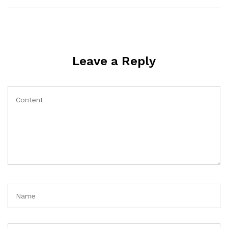
Leave a Reply