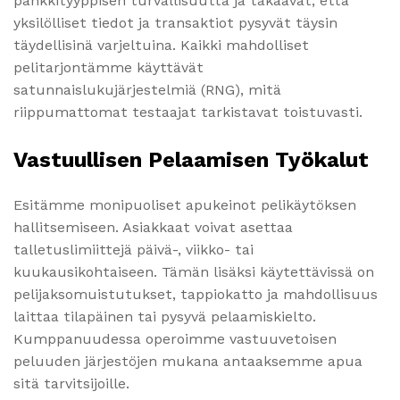
pankkityyppisen turvallisuutta ja takaavat, että
yksilölliset tiedot ja transaktiot pysyvät täysin
täydellisinä varjeltuina. Kaikki mahdolliset
pelitarjontämme käyttävät
satunnaislukujärjestelmiä (RNG), mitä
riippumattomat testaajat tarkistavat toistuvasti.
Vastuullisen Pelaamisen Työkalut
Esitämme monipuoliset apukeinot pelikäytöksen
hallitsemiseen. Asiakkaat voivat asettaa
talletuslimiittejä päivä-, viikko- tai
kuukausikohtaiseen. Tämän lisäksi käytettävissä on
pelijaksomuistutukset, tappiokatto ja mahdollisuus
laittaa tilapäinen tai pysyvä pelaamiskielto.
Kumppanuudessa operoimme vastuuvetoisen
peluuden järjestöjen mukana antaaksemme apua
sitä tarvitsijoille.