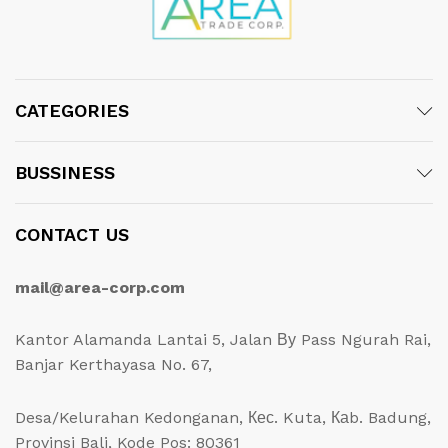
CATEGORIES
BUSSINESS
CONTACT US
mail@area-corp.com
Kantor Alamanda Lantai 5, Jalan Ву Pass Ngurah Rai,
Banjar Kerthayasa No. 67,
Desa/Kelurahan Kedonganan, Кес. Kuta, Каb. Badung,
Provinsi Bali, Kode Pos: 80361