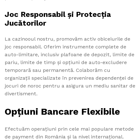
Joc Responsabil și Protecția
Jucătorilor
La cazinooul nostru, promovăm activ obiceiurile de
joc responsabil. Oferim instrumente complete de
auto-limitare, inclusiv plafoane de depozit, limite de
pariu, limite de timp și opțiuni de auto-excludere
temporară sau permanentă. Colaborăm cu
organizații specializate în prevenirea dependenței de
jocuri de noroc pentru a asigura un mediu sanitar de
divertisment.
Opțiuni Bancare Flexibile
Efectuăm operațiuni prin cele mai populare metode
de payment din România și la nivel internațional.