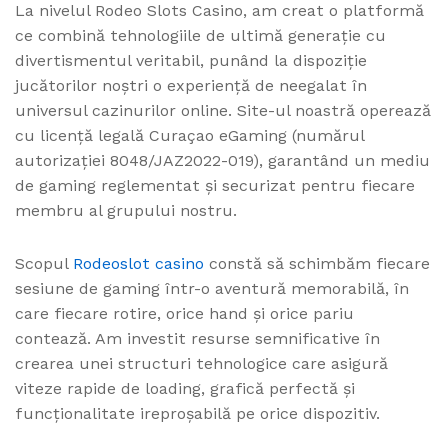
La nivelul Rodeo Slots Casino, am creat o platformă
ce combină tehnologiile de ultimă generație cu
divertismentul veritabil, punând la dispoziție
jucătorilor noștri o experiență de neegalat în
universul cazinurilor online. Site-ul noastră operează
cu licență legală Curaçao eGaming (numărul
autorizației 8048/JAZ2022-019), garantând un mediu
de gaming reglementat și securizat pentru fiecare
membru al grupului nostru.
Scopul
Rodeoslot casino
constă să schimbăm fiecare
sesiune de gaming într-o aventură memorabilă, în
care fiecare rotire, orice hand și orice pariu
contează. Am investit resurse semnificative în
crearea unei structuri tehnologice care asigură
viteze rapide de loading, grafică perfectă și
funcționalitate ireproșabilă pe orice dispozitiv.