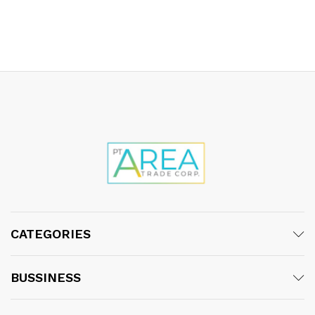
CATEGORIES
BUSSINESS