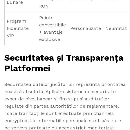
Lunare
RON
Points
Program
convertibile
Fidelitate
Personalizate
Nelimitat
+ avantaje
VIP
exclusive
Securitatea și Transparența
Platformei
Securitatea datelor jucătorilor reprezintă prioritatea
noastră absolută. Aplicăm sisteme de securitate
cyber de nivel bancar și fim supuși auditurilor
regulate din partea autorităților de reglementare.
Toate tranzacțiile sunt efectuate prin channels
encrypted, iar informațiile personale sunt păstrate
pe servers protejate cu acces strict monitorizat.