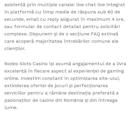
asistență prin multiple canale: live chat live integrat
în platformă cu timp medie de răspuns sub 60 de
secunde, email cu reply asigurat în maximum 4 ore,
sau formular de contact detaliat pentru solicitări
complexe. Dispunem și de o secțiune FAQ extinsă
care acoperă majoritatea întrebărilor comune ale
clienților.
Rodeo Slots Casino își asumă angajamentul de a livra
excelență în fiecare aspect al experienței de gaming
online. Investim constant în optimizarea site-ului,
extinderea ofertei de jocuri și perfecționarea
serviciilor pentru a rămâne destinația preferată a
pasionaților de casino din România și din întreaga
lume.