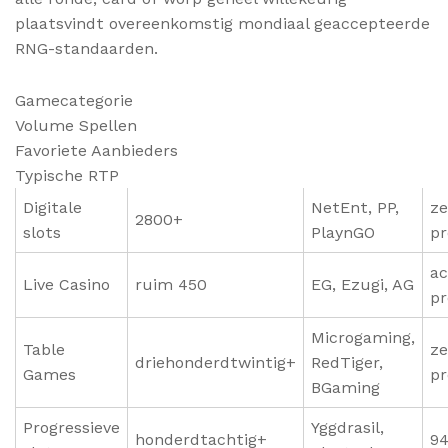
plaatsvindt overeenkomstig mondiaal geaccepteerde
RNG-standaarden.
Gamecategorie
Volume Spellen
Favoriete Aanbieders
Typische RTP
Digitale
NetEnt, PP,
ze
2800+
slots
PlaynGO
pr
ac
Live Casino
ruim 450
EG, Ezugi, AG
pr
Microgaming,
Table
ze
driehonderdtwintig+
RedTiger,
Games
pr
BGaming
Progressieve
Yggdrasil,
honderdtachtig+
9