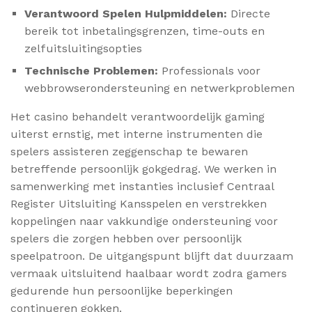
Verantwoord Spelen Hulpmiddelen:
Directe
bereik tot inbetalingsgrenzen, time-outs en
zelfuitsluitingsopties
Technische Problemen:
Professionals voor
webbrowserondersteuning en netwerkproblemen
Het casino behandelt verantwoordelijk gaming
uiterst ernstig, met interne instrumenten die
spelers assisteren zeggenschap te bewaren
betreffende persoonlijk gokgedrag. We werken in
samenwerking met instanties inclusief Centraal
Register Uitsluiting Kansspelen en verstrekken
koppelingen naar vakkundige ondersteuning voor
spelers die zorgen hebben over persoonlijk
speelpatroon. De uitgangspunt blijft dat duurzaam
vermaak uitsluitend haalbaar wordt zodra gamers
gedurende hun persoonlijke beperkingen
continueren gokken.