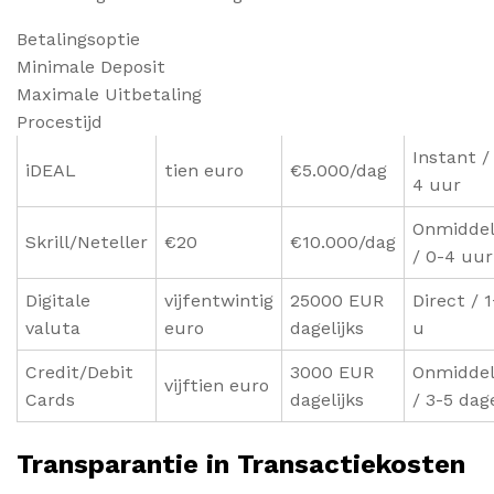
Betalingsoptie
Minimale Deposit
Maximale Uitbetaling
Procestijd
Instant /
iDEAL
tien euro
€5.000/dag
4 uur
Onmiddell
Skrill/Neteller
€20
€10.000/dag
/ 0-4 uur
Digitale
vijfentwintig
25000 EUR
Direct / 
valuta
euro
dagelijks
u
Credit/Debit
3000 EUR
Onmiddell
vijftien euro
Cards
dagelijks
/ 3-5 dag
Transparantie in Transactiekosten