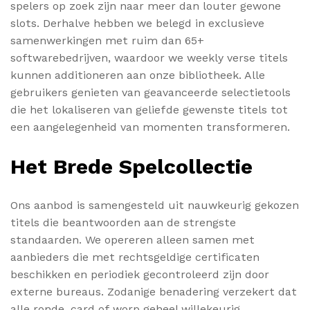
spelers op zoek zijn naar meer dan louter gewone
slots. Derhalve hebben we belegd in exclusieve
samenwerkingen met ruim dan 65+
softwarebedrijven, waardoor we weekly verse titels
kunnen additioneren aan onze bibliotheek. Alle
gebruikers genieten van geavanceerde selectietools
die het lokaliseren van geliefde gewenste titels tot
een aangelegenheid van momenten transformeren.
Het Brede Spelcollectie
Ons aanbod is samengesteld uit nauwkeurig gekozen
titels die beantwoorden aan de strengste
standaarden. We opereren alleen samen met
aanbieders die met rechtsgeldige certificaten
beschikken en periodiek gecontroleerd zijn door
externe bureaus. Zodanige benadering verzekert dat
alle ronde, card of worp geheel willekeurig