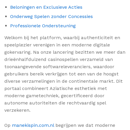
Beloningen en Exclusieve Acties
Onderweg Spelen zonder Concessies
Professionele Ondersteuning
Welkom bij het platform, waarbij authenticiteit en
speelplezier verenigen in een moderne digitale
gokervaring. Na onze lancering bezitten we meer dan
drieënhalfduizend casinospellen verzameld van
toonaangevende softwareleveranciers, waardoor
gebruikers bereik verkrijgen tot een van de hoogst
diverse verzamelingen in de continentale markt. Dit
portaal combineert Aziatische esthetiek met
moderne gametechniek, gecertificeerd door
autonome autoriteiten die rechtvaardig spel
verzekeren.
Op
manekispin.com.nl
begrijpen we dat moderne