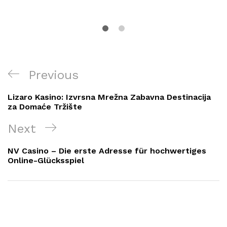
Post
Previous
Previous
navigation
Post
Lizaro Kasino: Izvrsna Mrežna Zabavna Destinacija
za Domaće Tržište
Next
Next
Post
NV Casino – Die erste Adresse für hochwertiges
Online-Glücksspiel