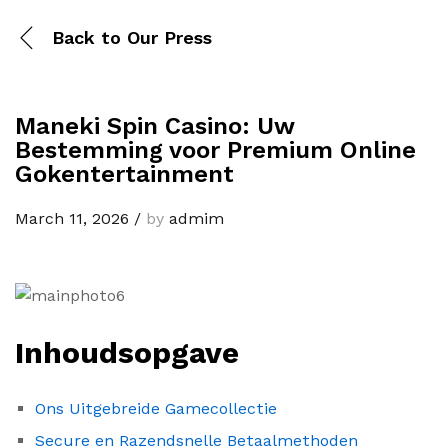
Back to
Our Press
Maneki Spin Casino: Uw
Bestemming voor Premium Online
Gokentertainment
March 11, 2026
/
by
admim
Inhoudsopgave
Ons Uitgebreide Gamecollectie
Secure en Razendsnelle Betaalmethoden