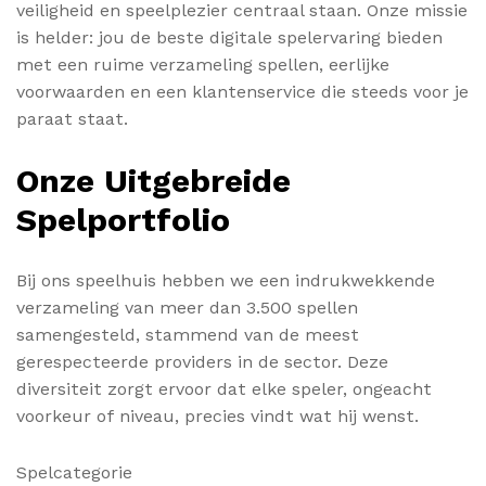
veiligheid en speelplezier centraal staan. Onze missie
is helder: jou de beste digitale spelervaring bieden
met een ruime verzameling spellen, eerlijke
voorwaarden en een klantenservice die steeds voor je
paraat staat.
Onze Uitgebreide
Spelportfolio
Bij ons speelhuis hebben we een indrukwekkende
verzameling van meer dan 3.500 spellen
samengesteld, stammend van de meest
gerespecteerde providers in de sector. Deze
diversiteit zorgt ervoor dat elke speler, ongeacht
voorkeur of niveau, precies vindt wat hij wenst.
Spelcategorie