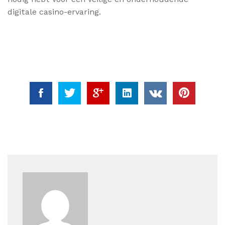
digitale casino-ervaring.