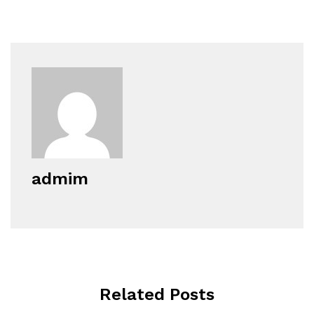
admim
Related Posts