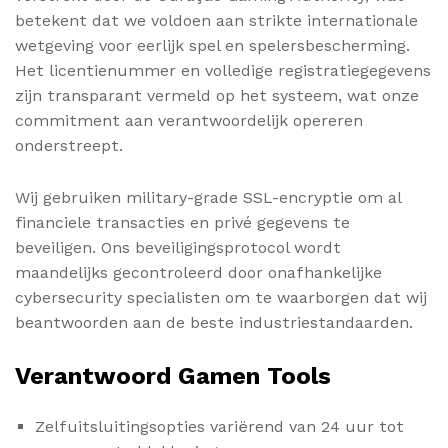
betekent dat we voldoen aan strikte internationale
wetgeving voor eerlijk spel en spelersbescherming.
Het licentienummer en volledige registratiegegevens
zijn transparant vermeld op het systeem, wat onze
commitment aan verantwoordelijk opereren
onderstreept.
Wij gebruiken military-grade SSL-encryptie om al
financiele transacties en privé gegevens te
beveiligen. Ons beveiligingsprotocol wordt
maandelijks gecontroleerd door onafhankelijke
cybersecurity specialisten om te waarborgen dat wij
beantwoorden aan de beste industriestandaarden.
Verantwoord Gamen Tools
Zelfuitsluitingsopties variërend van 24 uur tot