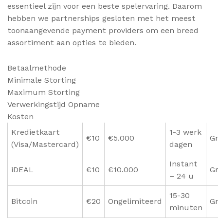
essentieel zijn voor een beste spelervaring. Daarom
hebben we partnerships gesloten met het meest
toonaangevende payment providers om een breed
assortiment aan opties te bieden.
Betaalmethode
Minimale Storting
Maximum Storting
Verwerkingstijd Opname
Kosten
Kredietkaart
1-3 werk
€10
€5.000
Gr
(Visa/Mastercard)
dagen
Instant
iDEAL
€10
€10.000
Gr
– 24 u
15-30
Bitcoin
€20
Ongelimiteerd
Gr
minuten