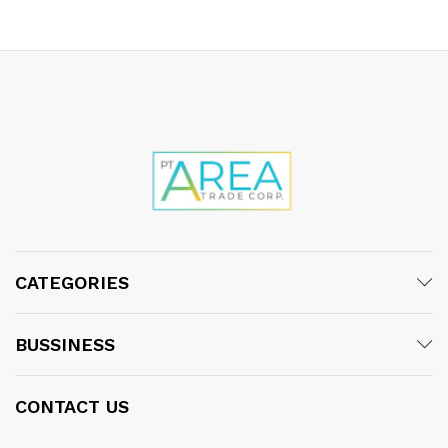
CATEGORIES
BUSSINESS
CONTACT US