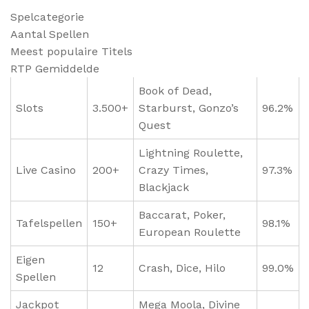
Spelcategorie
Aantal Spellen
Meest populaire Titels
RTP Gemiddelde
Book of Dead,
Slots
3.500+
Starburst, Gonzo’s
96.2%
Quest
Lightning Roulette,
Live Casino
200+
Crazy Times,
97.3%
Blackjack
Baccarat, Poker,
Tafelspellen
150+
98.1%
European Roulette
Eigen
12
Crash, Dice, Hilo
99.0%
Spellen
Jackpot
Mega Moola, Divine