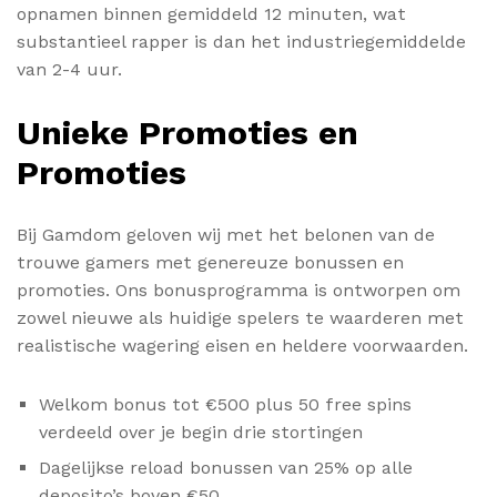
opnamen binnen gemiddeld 12 minuten, wat
substantieel rapper is dan het industriegemiddelde
van 2-4 uur.
Unieke Promoties en
Promoties
Bij Gamdom geloven wij met het belonen van de
trouwe gamers met genereuze bonussen en
promoties. Ons bonusprogramma is ontworpen om
zowel nieuwe als huidige spelers te waarderen met
realistische wagering eisen en heldere voorwaarden.
Welkom bonus tot €500 plus 50 free spins
verdeeld over je begin drie stortingen
Dagelijkse reload bonussen van 25% op alle
deposito’s boven €50