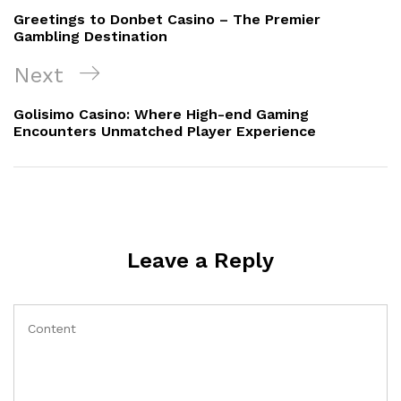
navigation
Post
Greetings to Donbet Casino – The Premier
Gambling Destination
Next
Next
Post
Golisimo Casino: Where High-end Gaming
Encounters Unmatched Player Experience
Leave a Reply