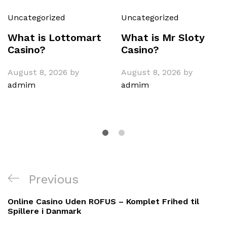
Uncategorized
Uncategorized
What is Lottomart
What is Mr Sloty
Casino?
Casino?
August 8, 2026
by
August 8, 2026
by
admim
admim
Post
Previous
Previous
navigation
Post
Online Casino Uden ROFUS – Komplet Frihed til
Spillere i Danmark