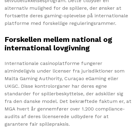
selvudelukkelsesprogram. Dette tilbyder en
alternativ mulighed for de spillere, der ønsker at
fortsætte deres gaming-oplevelse på internationale
platforme med forskellige reguleringsrammer.
Forskellen mellem national og
international lovgivning
Internationale casinoplatforme fungerer
almindeligvis under licenser fra jurisdiktioner som
Malta Gaming Authority, Curaçao eGaming eller
UKGC. Disse kontrolorganer har deres egne
standarder for spillerbeskyttelse, der adskiller sig
fra den danske model. Det bekræftede faktum er, at
MGA hvert år gennemfører over 1.200 compliance-
audits af deres licenserede udbydere for at
garantere fair spillepraksis.