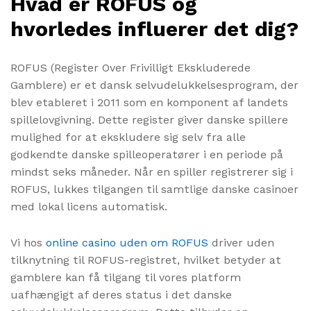
Hvad er ROFUS og
hvorledes influerer det dig?
ROFUS (Register Over Frivilligt Ekskluderede
Gamblere) er et dansk selvudelukkelsesprogram, der
blev etableret i 2011 som en komponent af landets
spillelovgivning. Dette register giver danske spillere
mulighed for at ekskludere sig selv fra alle
godkendte danske spilleoperatører i en periode på
mindst seks måneder. Når en spiller registrerer sig i
ROFUS, lukkes tilgangen til samtlige danske casinoer
med lokal licens automatisk.
Vi hos
online casino uden om ROFUS
driver uden
tilknytning til ROFUS-registret, hvilket betyder at
gamblere kan få tilgang til vores platform
uafhængigt af deres status i det danske