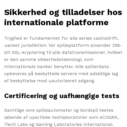
Sikkerhed og tilladelser hos
internationale platforme
Tryghed er fundamentet for alle seriøs casinodrift,
uanset jurisdiktion. Vor spilleplatform anvender 256-
bit SSL-kryptering til alle datatransmissioner, hvilket
er den samme sikkerhedsteknologi, som
internationale banker benytter. Alle spillerdata
opbevares på beskyttede servere med adskillige lag
af beskyttelse mod uautoriseret adgang.
Certificering og uafhængige tests
Samtlige vore spilleautomater og bordspil testes
løbende af upartiske testlaboratorier som eCOGRA,
iTech Labs og Gaming Laboratories International.