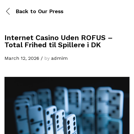
Back to
Our Press
Internet Casino Uden ROFUS –
Total Frihed til Spillere i DK
March 12, 2026
/
by
admim