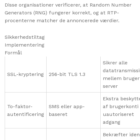
Disse organisationer verificerer, at Random Number
Generators (RNG) fungerer korrekt, og at RTP-
procenterne matcher de annoncerede værdier.
Sikkerhedstiltag
Implementering
Formål
Sikrer alle
datatransmissi
SSL-kryptering
256-bit TLS 1.3
mellem bruger
server
Ekstra beskytt
To-faktor-
SMS eller app-
af brugerkont
autentificering
baseret
uautoriseret
adgang
Bekræfter iden