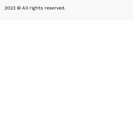
2023 © All rights reserved.