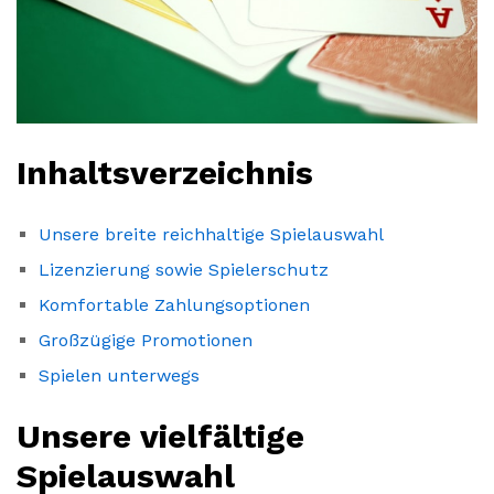
Inhaltsverzeichnis
Unsere breite reichhaltige Spielauswahl
Lizenzierung sowie Spielerschutz
Komfortable Zahlungsoptionen
Großzügige Promotionen
Spielen unterwegs
Unsere vielfältige
Spielauswahl