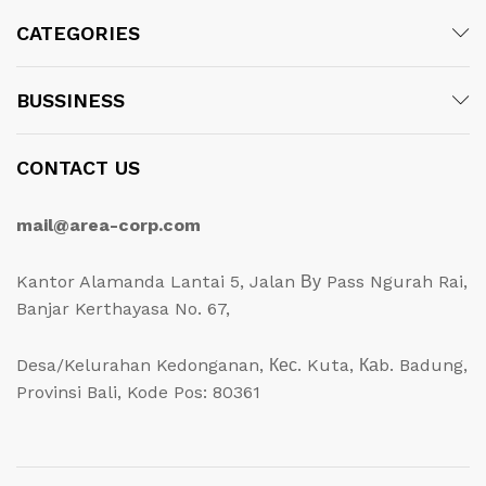
CATEGORIES
BUSSINESS
CONTACT US
mail@area-corp.com
Kantor Alamanda Lantai 5, Jalan Ву Pass Ngurah Rai,
Banjar Kerthayasa No. 67,
Desa/Kelurahan Kedonganan, Кес. Kuta, Каb. Badung,
Provinsi Bali, Kode Pos: 80361