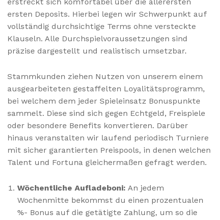
erstreckt sich komfortabel über die allerersten
ersten Deposits. Hierbei legen wir Schwerpunkt auf
vollständig durchsichtige Terms ohne versteckte
Klauseln. Alle Durchspielvoraussetzungen sind
präzise dargestellt und realistisch umsetzbar.
Stammkunden ziehen Nutzen von unserem einem
ausgearbeiteten gestaffelten Loyalitätsprogramm,
bei welchem dem jeder Spieleinsatz Bonuspunkte
sammelt. Diese sind sich gegen Echtgeld, Freispiele
oder besondere Benefits konvertieren. Darüber
hinaus veranstalten wir laufend periodisch Turniere
mit sicher garantierten Preispools, in denen welchen
Talent und Fortuna gleichermaßen gefragt werden.
Wöchentliche Aufladeboni:
An jedem
Wochenmitte bekommst du einen prozentualen
%- Bonus auf die getätigte Zahlung, um so die