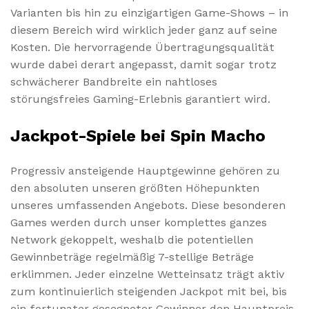
Varianten bis hin zu einzigartigen Game-Shows – in
diesem Bereich wird wirklich jeder ganz auf seine
Kosten. Die hervorragende Übertragungsqualität
wurde dabei derart angepasst, damit sogar trotz
schwächerer Bandbreite ein nahtloses
störungsfreies Gaming-Erlebnis garantiert wird.
Jackpot-Spiele bei Spin Macho
Progressiv ansteigende Hauptgewinne gehören zu
den absoluten unseren größten Höhepunkten
unseres umfassenden Angebots. Diese besonderen
Games werden durch unser komplettes ganzes
Network gekoppelt, weshalb die potentiellen
Gewinnbeträge regelmäßig 7-stellige Beträge
erklimmen. Jeder einzelne Wetteinsatz trägt aktiv
zum kontinuierlich steigenden Jackpot mit bei, bis
ein fortunater gesegneter Gewinner den Hauptpreis