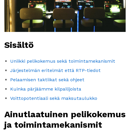
Sisältö
Uniikki pelikokemus sekä toimintamekanismit
Järjestelmän eritelmät että RTP-tiedot
Pelaamisen taktiikat sekä ohjeet
Kuinka pärjäämme kilpailijoista
Voittopotentiaali sekä maksutaulukko
Ainutlaatuinen pelikokemus
ja toimintamekanismit