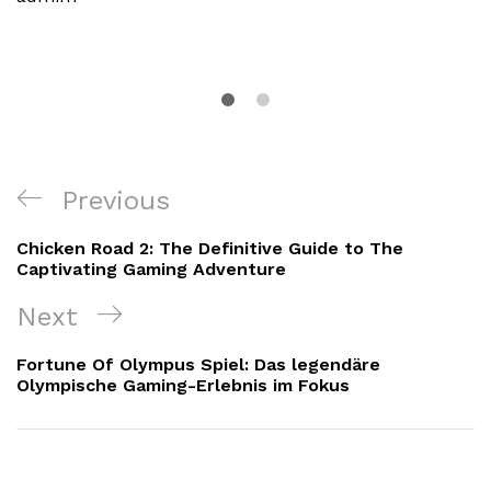
Post
Previous
Previous
navigation
Post
Chicken Road 2: The Definitive Guide to The
Captivating Gaming Adventure
Next
Next
Post
Fortune Of Olympus Spiel: Das legendäre
Olympische Gaming-Erlebnis im Fokus