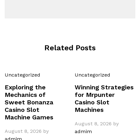
Related Posts
Uncategorized
Uncategorized
Exploring the
Winning Strategies
Mechanics of
for Mrpunter
Sweet Bonanza
Casino Slot
Casino Slot
Machines
Machine Games
August 8, 2026
by
August 8, 2026
by
admim
admim