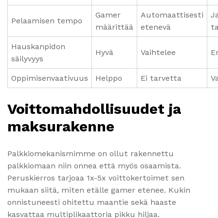
Gamer
Automaattisesti
J
Pelaamisen tempo
määrittää
etenevä
t
Hauskanpidon
Hyvä
Vaihtelee
E
säilyvyys
Oppimisenvaativuus
Helppo
Ei tarvetta
V
Voittomahdollisuudet ja
maksurakenne
Palkkiomekanismimme on ollut rakennettu
palkkiomaan niin onnea että myös osaamista.
Peruskierros tarjoaa 1x-5x voittokertoimet sen
mukaan siitä, miten etälle gamer etenee. Kukin
onnistuneesti ohitettu maantie sekä haaste
kasvattaa multiplikaattoria pikku hiljaa.