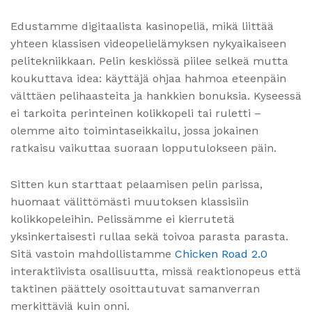
Edustamme digitaalista kasinopeliä, mikä liittää
yhteen klassisen videopelielämyksen nykyaikaiseen
pelitekniikkaan. Pelin keskiössä piilee selkeä mutta
koukuttava idea: käyttäjä ohjaa hahmoa eteenpäin
välttäen pelihaasteita ja hankkien bonuksia. Kyseessä
ei tarkoita perinteinen kolikkopeli tai ruletti –
olemme aito toimintaseikkailu, jossa jokainen
ratkaisu vaikuttaa suoraan lopputulokseen päin.
Sitten kun starttaat pelaamisen pelin parissa,
huomaat välittömästi muutoksen klassisiin
kolikkopeleihin. Pelissämme ei kierrutetä
yksinkertaisesti rullaa sekä toivoa parasta parasta.
Sitä vastoin mahdollistamme
Chicken Road 2.0
interaktiivista osallisuutta, missä reaktionopeus että
taktinen päättely osoittautuvat samanverran
merkittäviä kuin onni.