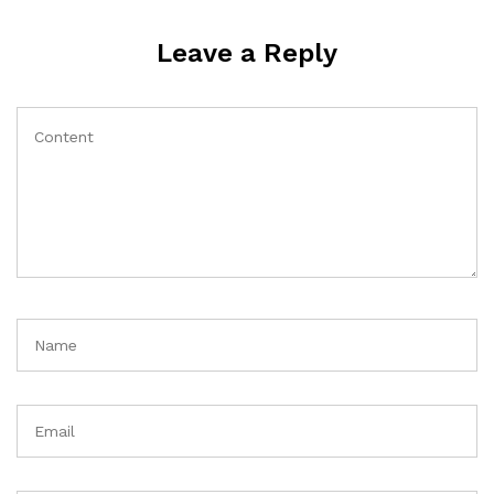
Leave a Reply