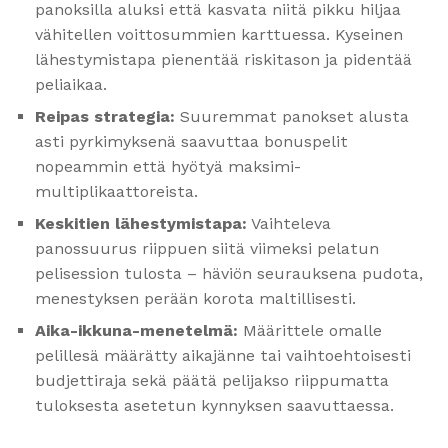
panoksilla aluksi että kasvata niitä pikku hiljaa
vähitellen voittosummien karttuessa. Kyseinen
lähestymistapa pienentää riskitason ja pidentää
peliaikaa.
Reipas strategia:
Suuremmat panokset alusta
asti pyrkimyksenä saavuttaa bonuspelit
nopeammin että hyötyä maksimi-
multiplikaattoreista.
Keskitien lähestymistapa:
Vaihteleva
panossuurus riippuen siitä viimeksi pelatun
pelisession tulosta – häviön seurauksena pudota,
menestyksen perään korota maltillisesti.
Aika-ikkuna-menetelmä:
Määrittele omalle
pelillesä määrätty aikajänne tai vaihtoehtoisesti
budjettiraja sekä päätä pelijakso riippumatta
tuloksesta asetetun kynnyksen saavuttaessa.