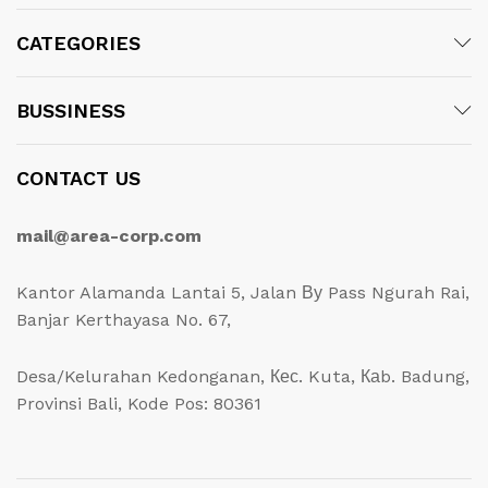
CATEGORIES
BUSSINESS
CONTACT US
mail@area-corp.com
Kantor Alamanda Lantai 5, Jalan Ву Pass Ngurah Rai,
Banjar Kerthayasa No. 67,
Desa/Kelurahan Kedonganan, Кес. Kuta, Каb. Badung,
Provinsi Bali, Kode Pos: 80361