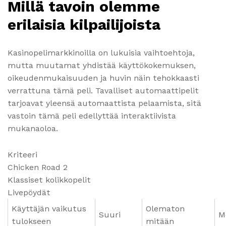
Millä tavoin olemme
erilaisia kilpailijoista
Kasinopelimarkkinoilla on lukuisia vaihtoehtoja,
mutta muutamat yhdistää käyttökokemuksen,
oikeudenmukaisuuden ja huvin näin tehokkaasti
verrattuna tämä peli. Tavalliset automaattipelit
tarjoavat yleensä automaattista pelaamista, sitä
vastoin tämä peli edellyttää interaktiivista
mukanaoloa.
Kriteeri
Chicken Road 2
Klassiset kolikkopelit
Livepöydät
Käyttäjän vaikutus
Olematon
Suuri
M
tulokseen
mitään