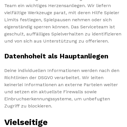
Team ein wichtiges Herzensanliegen. Wir liefern
vielfältige Werkzeuge parat, mit deren Hilfe Spieler
Limits festlegen, Spielpausen nehmen oder sich
eigenständig sperren können. Das Serviceteam ist
geschult, auffälliges Spielverhalten zu identifizieren
und von sich aus Unterstützung zu offerieren.
Datenhoheit als Hauptanliegen
Deine individuellen Informationen werden nach den
Richtlinien der DSGVO verarbeitet. Wir leiten
keinerlei Informationen an externe Parteien weiter
und setzen ein aktuellste Firewalls sowie
Einbruchserkennungssysteme, um unbefugten
Zugriff zu blockieren.
Vielseitige