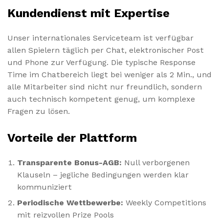
Kundendienst mit Expertise
Unser internationales Serviceteam ist verfügbar
allen Spielern täglich per Chat, elektronischer Post
und Phone zur Verfügung. Die typische Response
Time im Chatbereich liegt bei weniger als 2 Min., und
alle Mitarbeiter sind nicht nur freundlich, sondern
auch technisch kompetent genug, um komplexe
Fragen zu lösen.
Vorteile der Plattform
Transparente Bonus-AGB:
Null verborgenen
Klauseln – jegliche Bedingungen werden klar
kommuniziert
Periodische Wettbewerbe:
Weekly Competitions
mit reizvollen Prize Pools