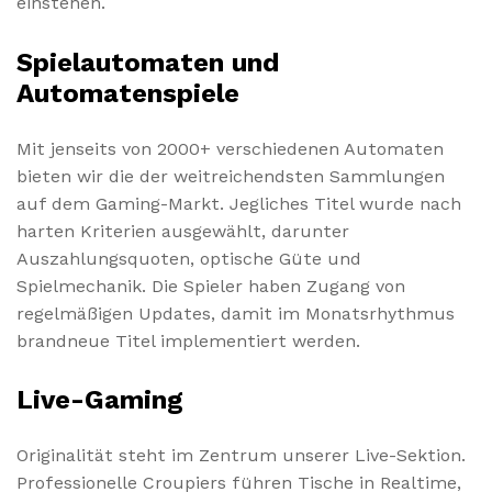
einstehen.
Spielautomaten und
Automatenspiele
Mit jenseits von 2000+ verschiedenen Automaten
bieten wir die der weitreichendsten Sammlungen
auf dem Gaming-Markt. Jegliches Titel wurde nach
harten Kriterien ausgewählt, darunter
Auszahlungsquoten, optische Güte und
Spielmechanik. Die Spieler haben Zugang von
regelmäßigen Updates, damit im Monatsrhythmus
brandneue Titel implementiert werden.
Live-Gaming
Originalität steht im Zentrum unserer Live-Sektion.
Professionelle Croupiers führen Tische in Realtime,