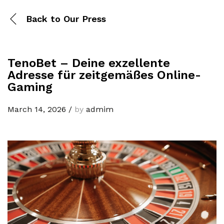
Back to
Our Press
TenoBet – Deine exzellente
Adresse für zeitgemäßes Online-
Gaming
March 14, 2026
/
by
admim