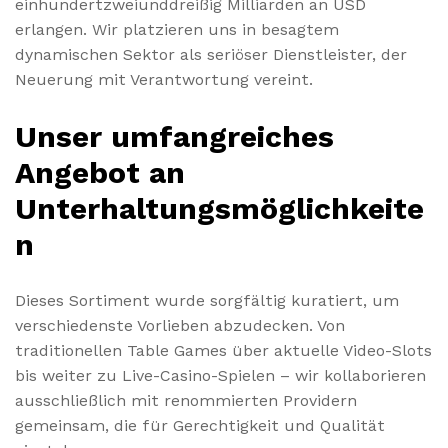
einhundertzweiunddreißig Milliarden an USD
erlangen. Wir platzieren uns in besagtem
dynamischen Sektor als seriöser Dienstleister, der
Neuerung mit Verantwortung vereint.
Unser umfangreiches
Angebot an
Unterhaltungsmöglichkeite
n
Dieses Sortiment wurde sorgfältig kuratiert, um
verschiedenste Vorlieben abzudecken. Von
traditionellen Table Games über aktuelle Video-Slots
bis weiter zu Live-Casino-Spielen – wir kollaborieren
ausschließlich mit renommierten Providern
gemeinsam, die für Gerechtigkeit und Qualität