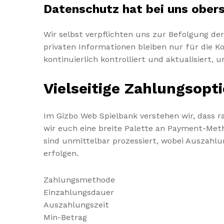
Datenschutz hat bei uns obers
Wir selbst verpflichten uns zur Befolgung d
privaten Informationen bleiben nur für die 
kontinuierlich kontrolliert und aktualisiert
Vielseitige Zahlungsopti
Im Gizbo Web Spielbank verstehen wir, dass 
wir euch eine breite Palette an Payment-Meth
sind unmittelbar prozessiert, wobei Auszahlu
erfolgen.
Zahlungsmethode
Einzahlungsdauer
Auszahlungszeit
Min-Betrag