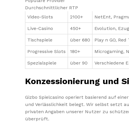
Populäre Provider
Durchschnittlicher RTP
Video-Slots
2100+
NetEnt, Pragm
Live-Casino
450+
Evolution, Ezug
Tischspiele
über 680
Play n GO, Red 
Progressive Slots
180+
Microgaming, N
Spezialspiele
über 90
Verschiedene E
Konzessionierung und S
Gizbo Spielcasino operiert basierend auf ein
und Verlässlichkeit belegt. Wir selbst setzt
privaten Angaben unserer Nutzer zu schützen.
überprüft.