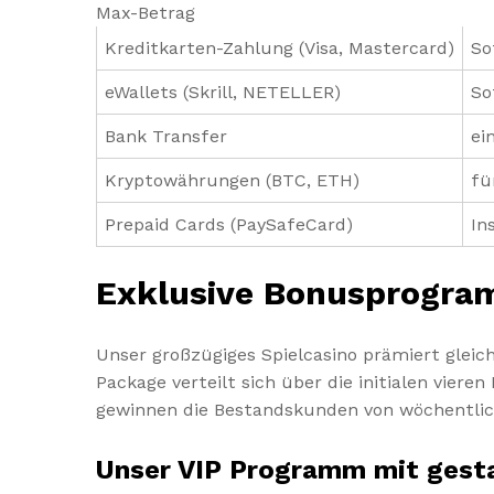
Max-Betrag
Kreditkarten-Zahlung (Visa, Mastercard)
So
eWallets (Skrill, NETELLER)
So
Bank Transfer
ei
Kryptowährungen (BTC, ETH)
fü
Prepaid Cards (PaySafeCard)
In
Exklusive Bonusprogra
Unser großzügiges Spielcasino prämiert gle
Package verteilt sich über die initialen vier
gewinnen die Bestandskunden von wöchentlich
Unser VIP Programm mit gesta