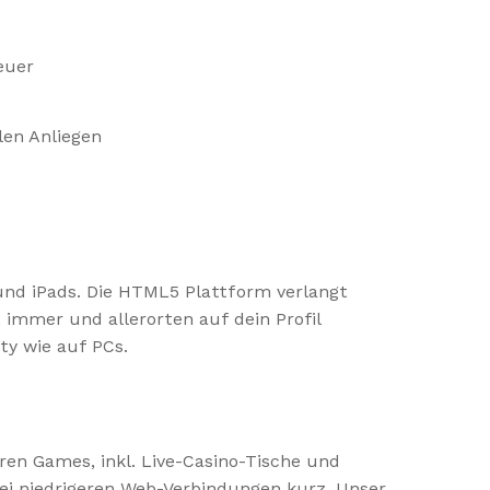
euer
len Anliegen
und iPads. Die HTML5 Plattform verlangt
immer und allerorten auf dein Profil
ty wie auf PCs.
ren Games, inkl. Live-Casino-Tische und
 bei niedrigeren Web-Verbindungen kurz. Unser