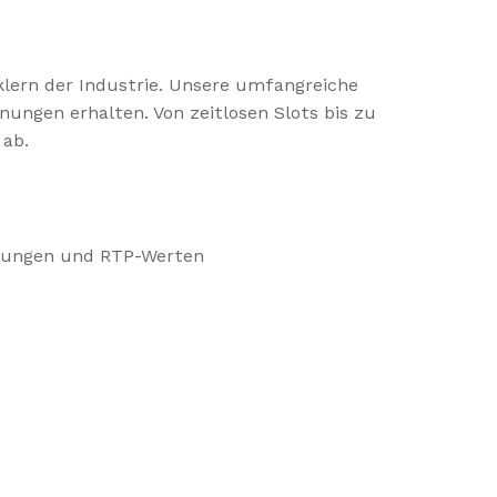
cklern der Industrie. Unsere umfangreiche
ungen erhalten. Von zeitlosen Slots bis zu
 ab.
nkungen und RTP-Werten