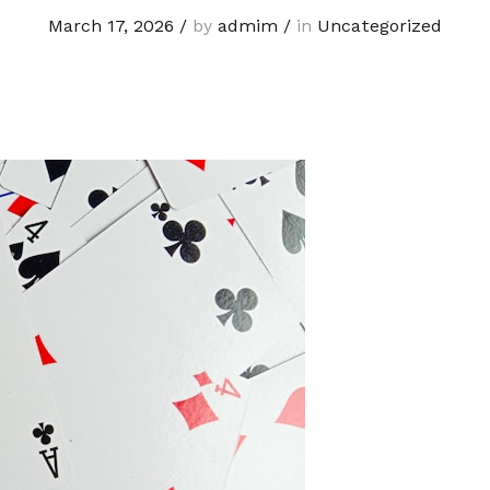
March 17, 2026
/
by
admim
/
in
Uncategorized