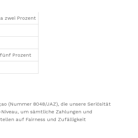
 zwei Prozent
fünf Prozent
açao (Nummer 8048/JAZ), die unsere Seriösität
Bit-Niveau, um sämtliche Zahlungen und
ellen auf Fairness und Zufälligkeit