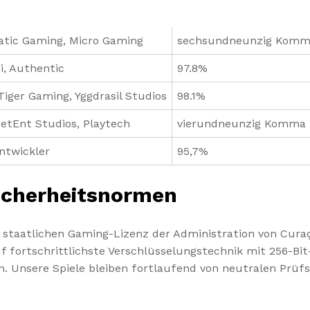
atic Gaming, Micro Gaming
sechsundneunzig Komma
i, Authentic
97.8%
Tiger Gaming, Yggdrasil Studios
98.1%
etEnt Studios, Playtech
vierundneunzig Komma 
ntwickler
95,7%
icherheitsnormen
er staatlichen Gaming-Lizenz der Administration von Cur
 auf fortschrittlichste Verschlüsselungstechnik mit 256-
 Unsere Spiele bleiben fortlaufend von neutralen Prüfst