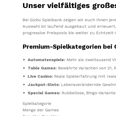
Unser vielfältiges große
Bei Gizbo Spielbank zeigen wir euch Ihnen je
Auswahl ist laufend ausgebaut und erneuert, 
progressive Preispools bis weiter zu Echtzei
Premium-Spielkategorien bei 
Automatenspiele:
Mehr als zweitausend V
Table Games:
Bewährte Varianten von 21, 
Live Casino:
Reale Spielerfahrung mit real
Jackpot-Slots:
Lebensverändernde Gewinn
Special Games:
Rubbellose, Bingo-Variante
Spielkategorie
Menge der Games