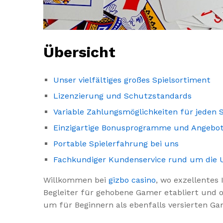
Übersicht
Unser vielfältiges großes Spielsortiment
Lizenzierung und Schutzstandards
Variable Zahlungsmöglichkeiten für jeden S
Einzigartige Bonusprogramme und Angebo
Portable Spielerfahrung bei uns
Fachkundiger Kundenservice rund um die 
Willkommen bei
gizbo casino
, wo exzellentes
Begleiter für gehobene Gamer etabliert und of
um für Beginnern als ebenfalls versierten 