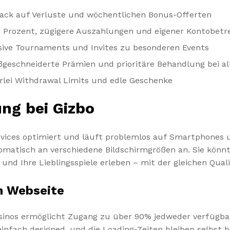
ack auf Verluste und wöchentlichen Bonus-Offerten
7 Prozent, zügigere Auszahlungen und eigener Kontobetr
ive Tournaments und Invites zu besonderen Events
geschneiderte Prämien und prioritäre Behandlung bei al
rlei Withdrawal Limits und edle Geschenke
ng bei Gizbo
Devices optimiert und läuft problemlos auf Smartphones 
matisch an verschiedene Bildschirmgrößen an. Sie könnt 
nd Ihre Lieblingsspiele erleben – mit der gleichen Quali
n Webseite
asinos ermöglicht Zugang zu über 90% jedweder verfügba
einfach designed, und die Loading-Zeiten bleiben selbst