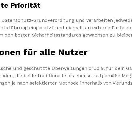
te Priorität
er Datenschutz-Grundverordnung und verarbeiten jedwede
Kontoführung eingesetzt und niemals an externe Parteien
, um den besten Sicherheitsstandards gewachsen zu bleibe
onen für alle Nutzer
rasche und geschützte Überweisungen crucial für dein Ga
oden, die beide traditionelle als ebenso zeitgemäße Mög
ngen je nach selektierter Methode innerhalb von vierund