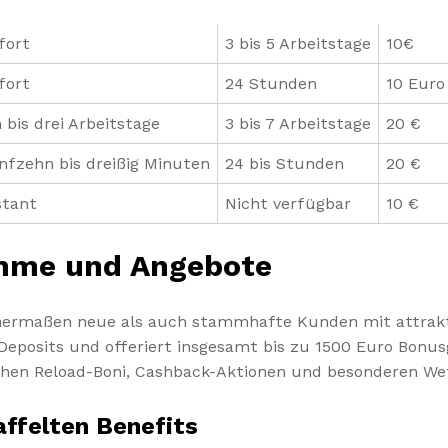
fort
3 bis 5 Arbeitstage
10€
fort
24 Stunden
10 Euro
n bis drei Arbeitstage
3 bis 7 Arbeitstage
20 €
nfzehn bis dreißig Minuten
24 bis Stunden
20 €
stant
Nicht verfügbar
10 €
mme und Angebote
ichermaßen neue als auch stammhafte Kunden mit attra
en Deposits und offeriert insgesamt bis zu 1500 Euro Bonu
en Reload-Boni, Cashback-Aktionen und besonderen Wett
ffelten Benefits