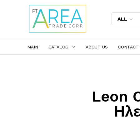
ALL
MAIN
CATALOG
ABOUT US
CONTACT
Leon C
Ηλε