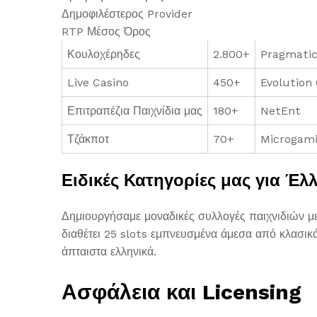
Δημοφιλέστερος Provider
RTP Μέσος Όρος
Κουλοχέρηδες
2.800+
Pragmatic
Live Casino
450+
Evolution
Επιτραπέζια Παιχνίδια μας
180+
NetEnt
Τζάκποτ
70+
Microgam
Ειδικές Κατηγορίες μας για Έλ
Δημιουργήσαμε μοναδικές συλλογές παιχνιδιών με 
διαθέτει 25 slots εμπνευσμένα άμεσα από κλασικά
άπταιστα ελληνικά.
Ασφάλεια και Licensing