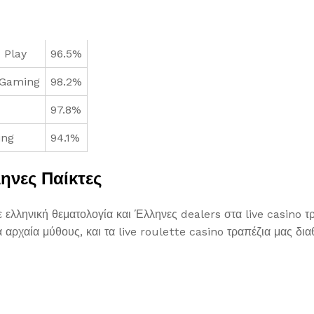
 Play
96.5%
 Gaming
98.2%
97.8%
ing
94.1%
ληνες Παίκτες
ελληνική θεματολογία και Έλληνες dealers στα live casino τ
 αρχαία μύθους, και τα live roulette casino τραπέζια μας δι