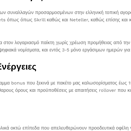
όδων συναλλαγών προσαρμοσμένων στην ελληνική τοπική αγορ
ets όπως όπως Skrill καθώς και Neteller, καθώς επίσης και
τα στον λογαριασμό παίκτη χωρίς χρέωση προμήθειας από την
ψηφιακά νομίσματα, και εντός 3-5 μόνο εργάσιμων ημερών για 
Ενέργειες
αμμα bonus που ξεκινά με πακέτο μας καλωσορίσματος έως 1
θαρους όρους και προϋποθέσεις με απαιτήσεις rollover που 
λικά οκτώ επίπεδα που απελευθερώνουν προοδευτικά οφέλη για